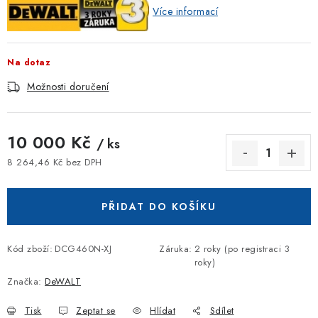
Více informací
Na dotaz
Možnosti doručení
10 000 Kč
/ ks
8 264,46 Kč bez DPH
Měrná cena:
PŘIDAT DO KOŠÍKU
Kód zboží:
DCG460N-XJ
Záruka
:
2 roky (po registraci 3
roky)
Značka:
DeWALT
Tisk
Zeptat se
Hlídat
Sdílet