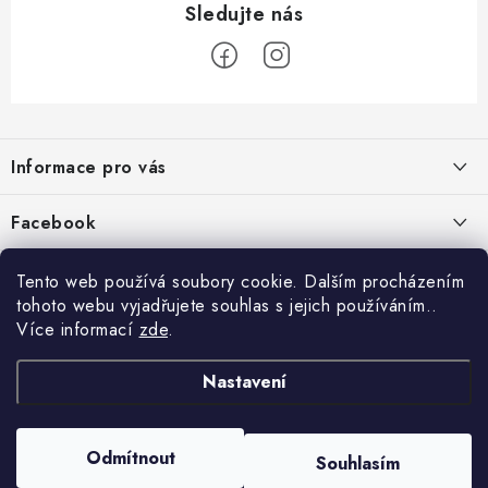
Z
á
Informace pro vás
p
a
Jak nakupovat
Facebook
t
Obchodní podmínky
í
Tento web používá soubory cookie. Dalším procházením
Podmínky ochrany osobních údajů
tohoto webu vyjadřujete souhlas s jejich používáním..
Více informací
zde
.
Reklamace
Kontakty
Nastavení
Moje objednávka / odstoupení od smlouvy
Copyright 2026
Schipro, s.r.o.
. Všechna práva vyhrazena.
Upravit nastavení
Odmítnout
Online platby Comgate
Souhlasím
cookies
Vytvořil Shoptet