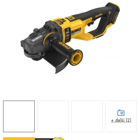
ZNAČKOVACÍ SPREJE
Jak nakupovat
Obchodní podmínky
Podmínky ochrany osobních údajů
Reklamace
Kontakty
Moje objednávka / odstoupení od smlouvy
Online platby Comgate
+ další (2)