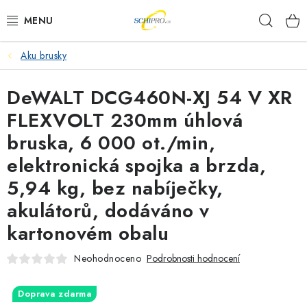
Přejít
Hleda
na
obsah
Aku brusky
AKU NÁŘADÍ
DeWALT DCG460N-XJ 54 V XR
ELEKTRICKÉ NÁŘADÍ
FLEXVOLT 230mm úhlová
PŘÍSLUŠENSTVÍ
bruska, 6 000 ot./min,
elektronická spojka a brzda,
MĚŘÍCÍ TECHNIKA
5,94 kg, bez nabíječky,
RÁDIA
akulátorů, dodáváno v
kartonovém obalu
ZAHRADNÍ TECHNIKA
Neohodnoceno
Podrobnosti hodnocení
PRACOVNÍ STOLY
Doprava zdarma