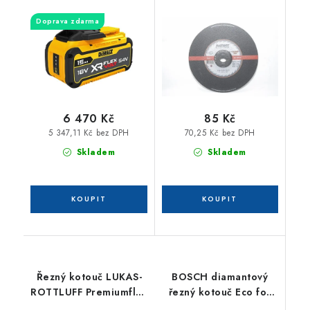
Premiumflex 230x6,0
Doprava zdarma
6 470 Kč
85 Kč
5 347,11 Kč bez DPH
70,25 Kč bez DPH
Skladem
Skladem
Řezný kotouč LUKAS-
BOSCH diamantový
ROTTLUFF Premiumflex
řezný kotouč Eco for
230x1,8
Universal 230x22mm