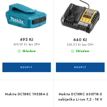
u
d
k
u
t
k
ů
t
ů
495 Kč
640 Kč
409,09 Kč bez DPH
528,93 Kč bez DPH
Skladem
Skladem
Makita DC18RC 195584-2
Makita DC18RC 630718-5
nabíječka Li-ion 7,2 - 18 V