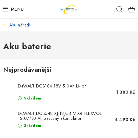
Přejít
Hleda
na
obsah
Aku nářadí
AKU NÁŘADÍ
ELEKTRICKÉ NÁŘADÍ
Aku baterie
PŘÍSLUŠENSTVÍ
Nejprodávanější
MĚŘÍCÍ TECHNIKA
DeWALT DCB184 18V 5,0Ah Li-Ion
RÁDIA
1 380 Kč
Skladem
ZAHRADNÍ TECHNIKA
DeWALT DCB548-XJ 18/54 V XR FLEXVOLT
12,0/4,0 Ah zásuvný akumulátor
4 490 Kč
PRACOVNÍ STOLY
Skladem