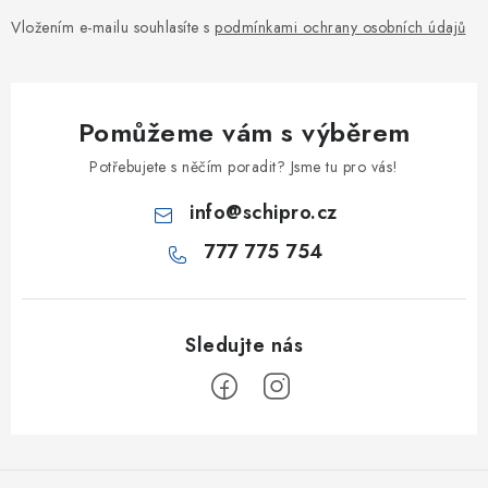
Vložením e-mailu souhlasíte s
podmínkami ochrany osobních údajů
Pomůžeme vám s výběrem
Potřebujete s něčím poradit? Jsme tu pro vás!
info
@
schipro.cz
777 775 754
Z
á