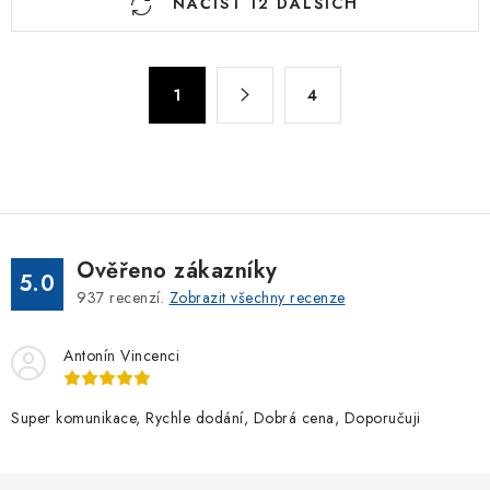
NAČÍST 12 DALŠÍCH
v
l
á
S
d
1
4
t
a
r
c
á
n
í
k
p
o
r
v
v
Ověřeno zákazníky
5.0
á
k
937
recenzí.
Zobrazit všechny recenze
n
y
í
v
Antonín Vincenci
ý
p
Super komunikace, Rychle dodání, Dobrá cena, Doporučuji
i
s