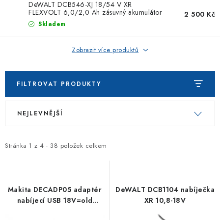
ZNAČKOVACÍ SPREJE
DeWALT DCB546-XJ 18/54 V XR
FLEXVOLT 6,0/2,0 Ah zásuvný akumulátor
2 500 Kč
Skladem
Jak nakupovat
Obchodní podmínky
Podmínky ochrany osobních údajů
Reklamace
Kontakty
Zobrazit více produktů
Moje objednávka / odstoupení od smlouvy
Online platby Comgate
FILTROVAT PRODUKTY
V
Ř
NEJLEVNĚJŠÍ
ý
a
p
z
i
e
Stránka
1
z
4
-
38
položek celkem
s
n
p
í
r
p
Makita DECADP05 adaptér
DeWALT DCB1104 nabíječka
o
r
nabíjecí USB 18V=old
XR 10,8-18V
DEAADP05=newADP15
d
o