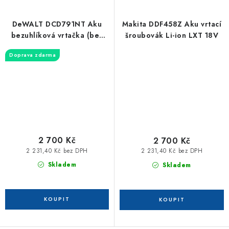
DeWALT DCD791NT Aku
Makita DDF458Z Aku vrtací
bezuhlíková vrtačka (bez
šroubovák Li-ion LXT 18V
aku)
Doprava zdarma
2 700 Kč
2 700 Kč
2 231,40 Kč bez DPH
2 231,40 Kč bez DPH
Skladem
Skladem