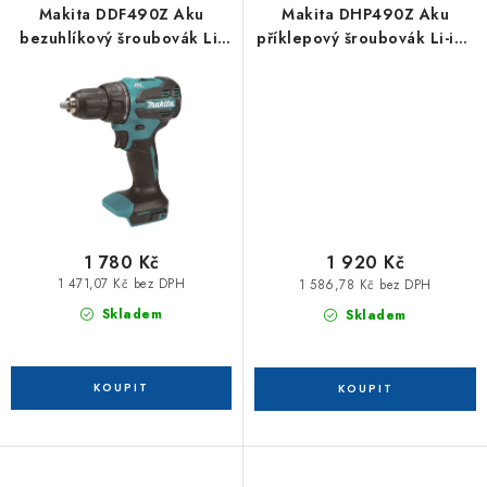
Makita DDF490Z Aku
Makita DHP490Z Aku
bezuhlíkový šroubovák Li-
příklepový šroubovák Li-ion
ion LXT/LXTB 18V, bez aku
LXT/LXTB 18V, bez aku Z
Z
1 780 Kč
1 920 Kč
1 471,07 Kč bez DPH
1 586,78 Kč bez DPH
Skladem
Skladem