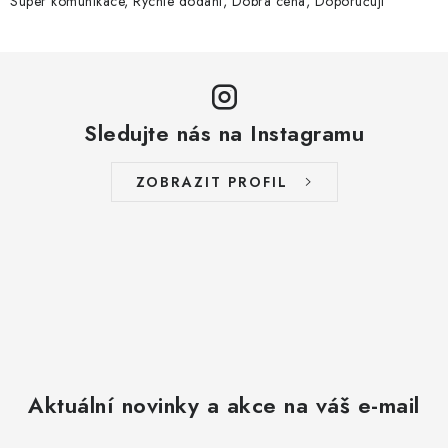
Super komunikace, Rychle dodání, Dobrá cena, Doporučuji
i
s
u
Sledujte nás na Instagramu
ZOBRAZIT PROFIL
Aktuální novinky a akce na váš e-mail