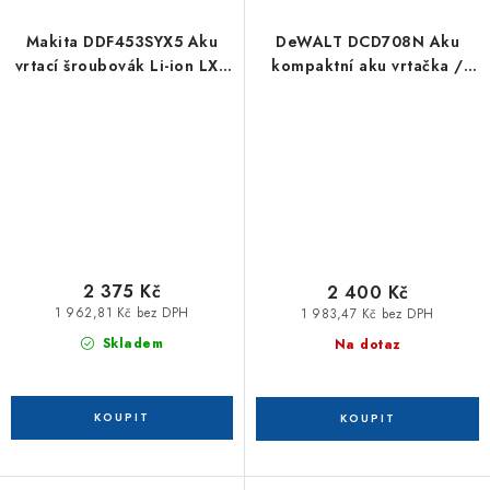
Makita DDF453SYX5 Aku
DeWALT DCD708N Aku
vrtací šroubovák Li-ion LXT
kompaktní aku vrtačka /
18V
šroubovák 65Nm XR
2 375 Kč
2 400 Kč
1 962,81 Kč bez DPH
1 983,47 Kč bez DPH
Skladem
Na dotaz