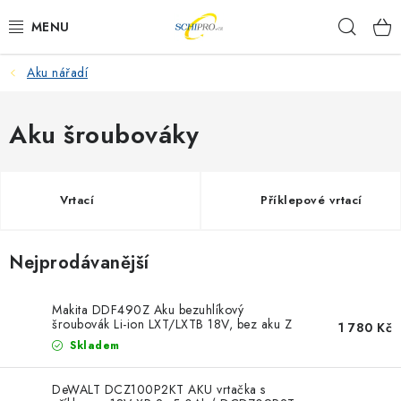
Přejít
Hleda
na
obsah
Aku nářadí
AKU NÁŘADÍ
ELEKTRICKÉ NÁŘADÍ
Aku šroubováky
PŘÍSLUŠENSTVÍ
Vrtací
Příklepové vrtací
MĚŘÍCÍ TECHNIKA
Nejprodávanější
RÁDIA
ZAHRADNÍ TECHNIKA
Makita DDF490Z Aku bezuhlíkový
šroubovák Li-ion LXT/LXTB 18V, bez aku Z
1 780 Kč
Skladem
PRACOVNÍ STOLY
DeWALT DCZ100P2KT AKU vrtačka s