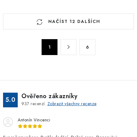
O
NAČÍST 12 DALŠÍCH
v
l
á
S
d
1
6
t
a
r
c
á
n
í
k
p
o
r
v
v
Ověřeno zákazníky
5.0
á
k
937
recenzí.
Zobrazit všechny recenze
n
y
í
v
Antonín Vincenci
ý
p