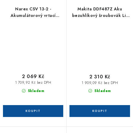
Narex CSV 13-2 -
Makita DDF487Z Aku
Akumulátorový vrtací
bezuhlíkový šroubovák Li-
šroubovák CAMOUFLAGE
ion LXT 18V
2 069 Kč
2 310 Kč
1 709,92 Kč bez DPH
1 909,09 Kč bez DPH
Skladem
Skladem