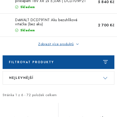
ZNAČKOVACÍ SPREJE
příklepem 18V XR 2x 5,0Ah ( DCD709P2T
5 840 Kč
+ metr + sada bitů )
Skladem
Jak nakupovat
Obchodní podmínky
DeWALT DCD791NT Aku bezuhlíková
Podmínky ochrany osobních údajů
Reklamace
Kontakty
vrtačka (bez aku)
2 700 Kč
Skladem
Moje objednávka / odstoupení od smlouvy
Online platby Comgate
Zobrazit více produktů
FILTROVAT PRODUKTY
V
Ř
NEJLEVNĚJŠÍ
ý
a
p
z
i
e
Stránka
1
z
6
-
72
položek celkem
s
n
p
í