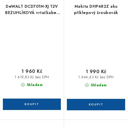
DeWALT DCD701N-XJ 12V
Makita DHP482Z aku
BEZUHLÍKOVÁ vrtačkabez
příklepový šroubovák
akumulátorů a nabíječky
1 960 Kč
1 990 Kč
1 619,83 Kč bez DPH
1 644,63 Kč bez DPH
Skladem
Skladem