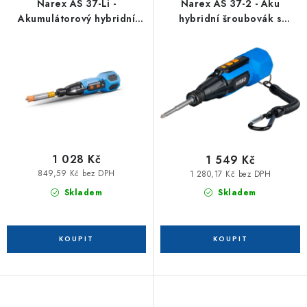
r
p
Narex AS 37-Li -
Narex AS 37-2 - Aku
o
r
Akumulátorový hybridní
hybridní šroubovák s
šroubovák s napájením přes
elektronickou regulací
d
o
USB
výkonu
u
d
k
u
t
k
ů
t
ů
1 028 Kč
1 549 Kč
849,59 Kč bez DPH
1 280,17 Kč bez DPH
Skladem
Skladem