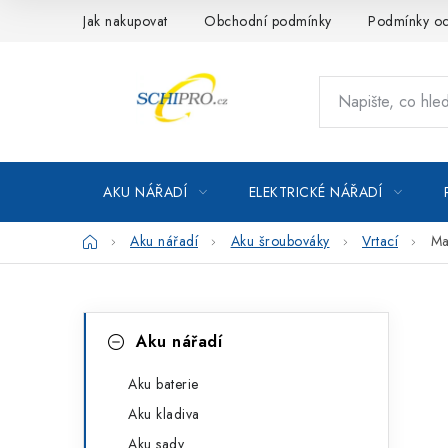
Přejít
Jak nakupovat
Obchodní podmínky
Podmínky oc
na
obsah
AKU NÁŘADÍ
ELEKTRICKÉ NÁŘADÍ
Domů
Aku nářadí
Aku šroubováky
Vrtací
Ma
P
K
Přeskočit
Aku nářadí
kategorie
a
o
t
Aku baterie
s
Aku kladiva
e
t
Aku sady