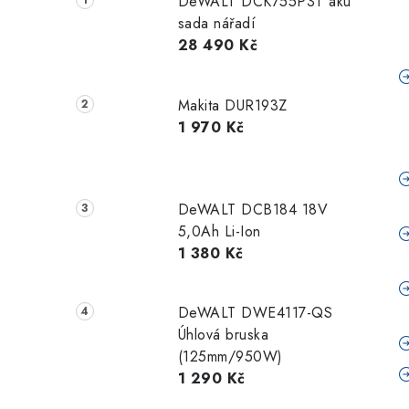
DeWALT DCK755P3T aku
sada nářadí
28 490 Kč
Makita DUR193Z
1 970 Kč
DeWALT DCB184 18V
5,0Ah Li-Ion
1 380 Kč
DeWALT DWE4117-QS
Úhlová bruska
(125mm/950W)
1 290 Kč