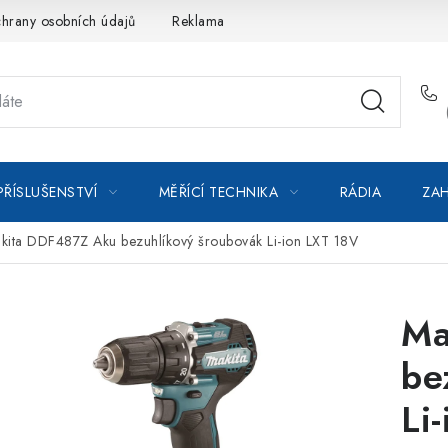
hrany osobních údajů
Reklamace
Kontakty
Moje objedná
PŘÍSLUŠENSTVÍ
MĚŘÍCÍ TECHNIKA
RÁDIA
ZAH
kita DDF487Z Aku bezuhlíkový šroubovák Li-ion LXT 18V
Ma
be
Li