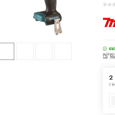
Sk
Mo
2
1 9
Mě