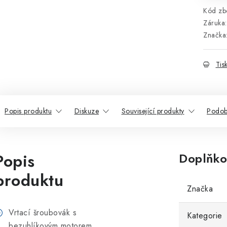
Kód zbo
Záruka
:
Značka
Tis
Popis produktu
Diskuze
Související produkty
Podob
Popis
Doplňko
produktu
Značka
Vrtací šroubovák s
Kategorie
bezuhlíkovým motorem