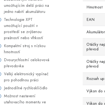
umožňujícím delší práci na
Hmotnost
jedno nabití akumulátoru
Technologie XPT
EAN
umožňující použití v
prostředí se zvýšenou
Akumulátor
prašností nebo vlhkostí
Otáčky nap
Kompaktní stroj s nízkou
převod
hmotností
Dvourychlostní celokovová
Otáčky na
převodovka
převod
Velký elektronický vypínač
Rozsah upí
pro pohodlnou práci
Jednodílné rychlosklíčidlo
Výkon do 
Možnost nastavení
utahovacího momentu ve
Výkon do 