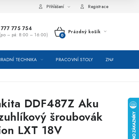
vka / odstoupení od smlouvy
Online platby Comgate
Přihlášení
Registrace
777 775 754
Prázdný košík
(po – pá: 8:00 – 16:00)
NÁKUPNÍ
KOŠÍK
RADNÍ TECHNIKA
PRACOVNÍ STOLY
ZNAČKOVACÍ SP
kita DDF487Z Aku
zuhlíkový šroubovák
-ion LXT 18V