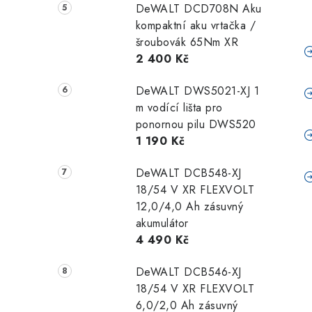
DeWALT DCD708N Aku
kompaktní aku vrtačka /
šroubovák 65Nm XR
2 400 Kč
DeWALT DWS5021-XJ 1
m vodící lišta pro
ponornou pilu DWS520
1 190 Kč
DeWALT DCB548-XJ
18/54 V XR FLEXVOLT
12,0/4,0 Ah zásuvný
akumulátor
4 490 Kč
DeWALT DCB546-XJ
18/54 V XR FLEXVOLT
6,0/2,0 Ah zásuvný