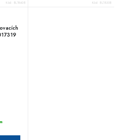
Kód:
BL1860B
Kód:
BL1830B
ovacích
7017319
m