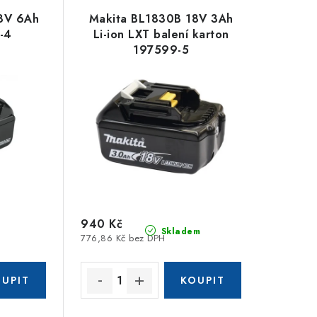
8V 6Ah
Makita BL1830B 18V 3Ah
-4
Li-ion LXT balení karton
197599-5
940 Kč
Skladem
776,86 Kč bez DPH