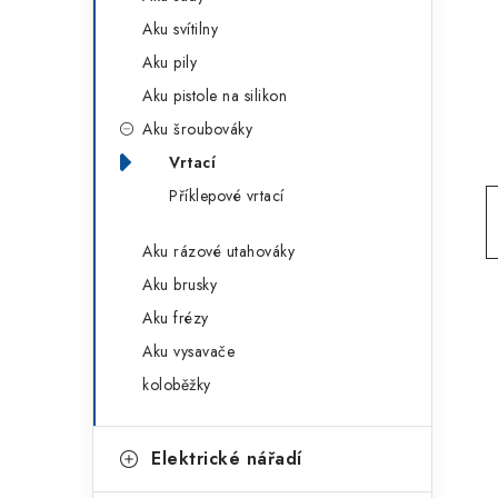
g
r
Aku svítilny
o
Aku pily
a
r
Aku pistole na silikon
n
i
Aku šroubováky
e
n
Vrtací
í
Příklepové vrtací
p
Aku rázové utahováky
a
Aku brusky
Aku frézy
n
Aku vysavače
e
koloběžky
l
Elektrické nářadí