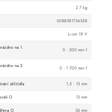
2.7 kg
0088381736558
Li-ion 18 V
rázdno na 1.
0 - 500 min-1
prázdno na 2.
0 - 1.700 min-1
nání sklíčidla
1,5 - 13 mm
oceli O
13 mm
dřeva O
36 mm