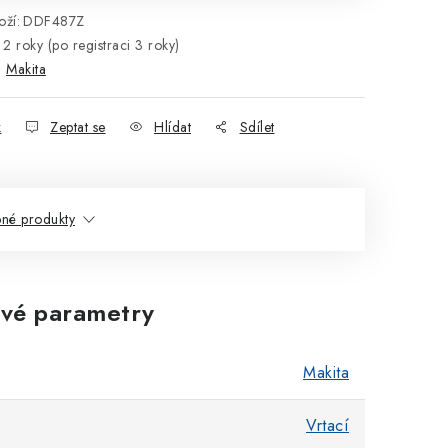
ží:
DDF487Z
2 roky (po registraci 3 roky)
:
Makita
k
Zeptat se
Hlídat
Sdílet
né produkty
vé parametry
Makita
Vrtací