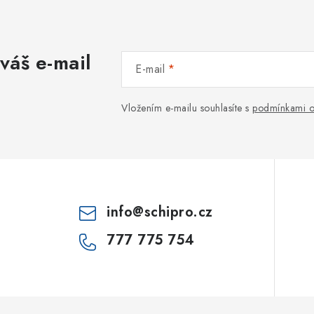
váš e-mail
E-mail
Vložením e-mailu souhlasíte s
podmínkami o
info
@
schipro.cz
777 775 754