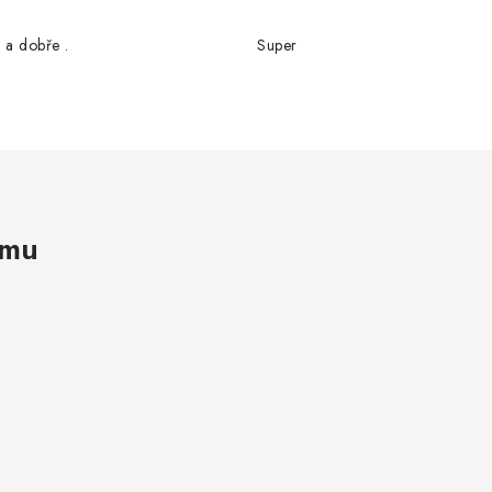
 a dobře .
Super
amu