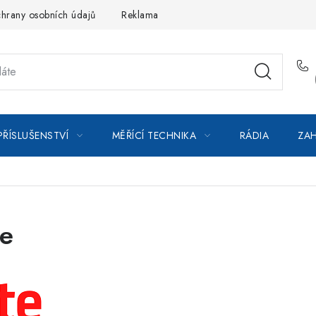
hrany osobních údajů
Reklamace
Kontakty
Moje objedná
PŘÍSLUŠENSTVÍ
MĚŘÍCÍ TECHNIKA
RÁDIA
ZAH
te