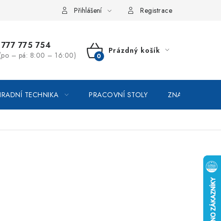
vka / odstoupení od smlouvy
Online platby Comgate
Přihlášení
Registrace
777 775 754
Prázdný košík
(po – pá: 8:00 – 16:00)
NÁKUPNÍ
KOŠÍK
RADNÍ TECHNIKA
PRACOVNÍ STOLY
ZNAČKOVACÍ SP