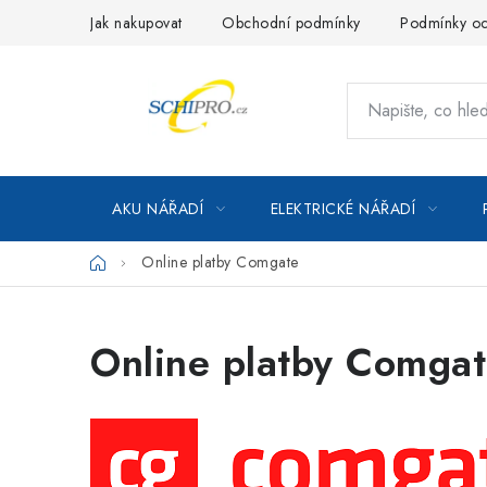
Přejít
Jak nakupovat
Obchodní podmínky
Podmínky oc
na
obsah
AKU NÁŘADÍ
ELEKTRICKÉ NÁŘADÍ
Domů
Online platby Comgate
Online platby Comga