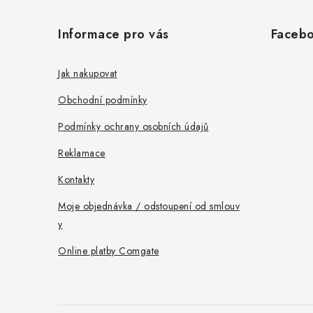
á
Informace pro vás
Faceb
p
a
Jak nakupovat
t
Obchodní podmínky
í
Podmínky ochrany osobních údajů
Reklamace
Kontakty
Moje objednávka / odstoupení od smlouv
y
Online platby Comgate