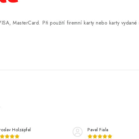
 VISA, MasterCard. Při použití firemní karty nebo karty vydan
e
roslav Holzäpfel
Pavel Fiala