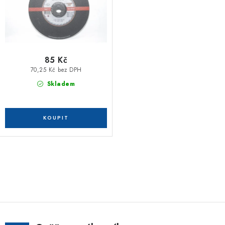
85 Kč
70,25 Kč bez DPH
Skladem
O
v
l
á
d