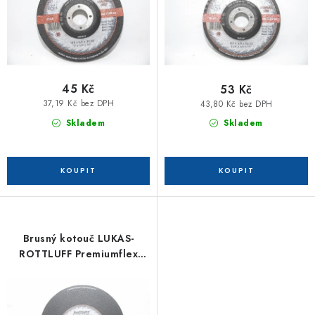
k
u
t
k
ů
t
ů
45 Kč
53 Kč
37,19 Kč bez DPH
43,80 Kč bez DPH
Skladem
Skladem
Brusný kotouč LUKAS-
ROTTLUFF Premiumflex
230x6,0