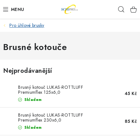
Přejít
Hleda
na
obsah
Pro úhlové brusky
AKU NÁŘADÍ
ELEKTRICKÉ NÁŘADÍ
Brusné kotouče
PŘÍSLUŠENSTVÍ
Nejprodávanější
MĚŘÍCÍ TECHNIKA
Brusný kotouč LUKAS-ROTTLUFF
RÁDIA
Premiumflex 125x6,0
45 Kč
Skladem
ZAHRADNÍ TECHNIKA
Brusný kotouč LUKAS-ROTTLUFF
Premiumflex 230x6,0
85 Kč
PRACOVNÍ STOLY
Skladem