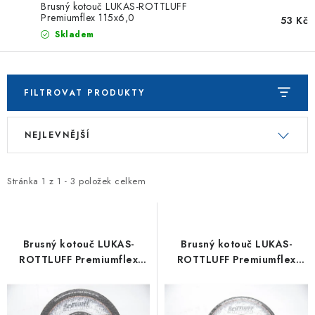
ZNAČKOVACÍ SPREJE
Brusný kotouč LUKAS-ROTTLUFF
Premiumflex 115x6,0
53 Kč
Skladem
Jak nakupovat
Obchodní podmínky
Podmínky ochrany osobních údajů
Reklamace
Kontakty
Moje objednávka / odstoupení od smlouvy
FILTROVAT PRODUKTY
Online platby Comgate
V
Ř
NEJLEVNĚJŠÍ
ý
a
p
z
i
e
Stránka
1
z
1
-
3
položek celkem
s
n
p
í
r
p
Brusný kotouč LUKAS-
Brusný kotouč LUKAS-
o
r
ROTTLUFF Premiumflex
ROTTLUFF Premiumflex
125x6,0
115x6,0
d
o
u
d