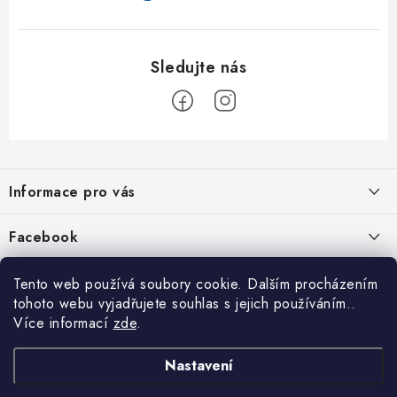
Z
á
Informace pro vás
p
a
Jak nakupovat
Facebook
t
Obchodní podmínky
í
Tento web používá soubory cookie. Dalším procházením
Podmínky ochrany osobních údajů
tohoto webu vyjadřujete souhlas s jejich používáním..
Více informací
zde
.
Reklamace
Kontakty
Nastavení
Moje objednávka / odstoupení od smlouvy