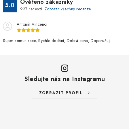
Ověřeno zákazníky
a
5.0
937
recenzí.
Zobrazit všechny recenze
c
í
Antonín Vincenci
p
r
v
Super komunikace, Rychle dodání, Dobrá cena, Doporučuji
k
y
v
ý
Sledujte nás na Instagramu
p
i
s
ZOBRAZIT PROFIL
u