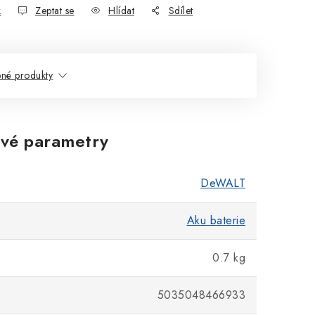
k
Zeptat se
Hlídat
Sdílet
né produkty
vé parametry
DeWALT
Aku baterie
0.7 kg
5035048466933