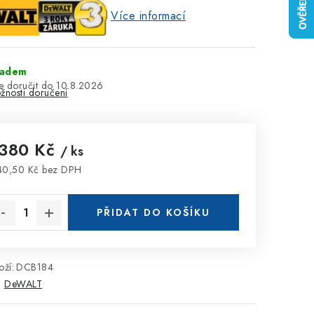
Více informací
ladem
10.8.2026
žnosti doručení
 380 Kč
/ ks
40,50 Kč bez DPH
rná cena:
PŘIDAT DO KOŠÍKU
ží:
DCB184
:
DeWALT