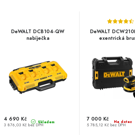
DeWALT DCB104-QW
DeWALT DCW210
nabíječka
exentrická bru
4 690 Kč
7 000 Kč
Na dotaz
Skladem
3 876,03 Kč bez DPH
5 785,12 Kč bez DPH