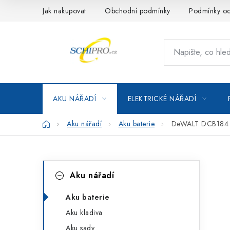
Přejít
Jak nakupovat
Obchodní podmínky
Podmínky oc
na
obsah
AKU NÁŘADÍ
ELEKTRICKÉ NÁŘADÍ
Domů
Aku nářadí
Aku baterie
DeWALT DCB184 1
P
K
Přeskočit
Aku nářadí
kategorie
a
o
t
Aku baterie
s
Aku kladiva
e
t
Aku sady