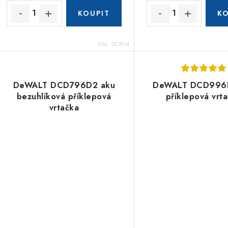
Kód:
DCB104
DeWALT DCD796D2 aku
DeWALT DCD996P
bezuhlíková příklepová
příklepová vrt
vrtačka