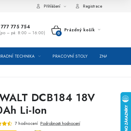
vka / odstoupení od smlouvy
Online platby Comgate
Přihlášení
Registrace
777 775 754
Prázdný košík
(po – pá: 8:00 – 16:00)
NÁKUPNÍ
KOŠÍK
RADNÍ TECHNIKA
PRACOVNÍ STOLY
ZNAČKOVACÍ SP
WALT DCB184 18V
0Ah Li-Ion
7 hodnocení
Podrobnosti hodnocení