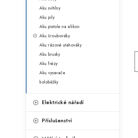
g
r
Aku svítilny
o
Aku pily
a
r
Aku pistole na silikon
n
i
Aku šroubováky
e
n
Aku rázové utahováky
í
Aku brusky
Aku frézy
p
Aku vysavače
a
koloběžky
n
e
Elektrické nářadí
l
Příslušenství