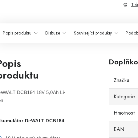
Tis
Popis produktu
Diskuze
Související produkty
Podob
Popis
Doplňko
produktu
Značka
eWALT DCB184 18V 5,0Ah Li-
Kategorie
on
Hmotnost
kumulátor DeWALT DCB184
EAN