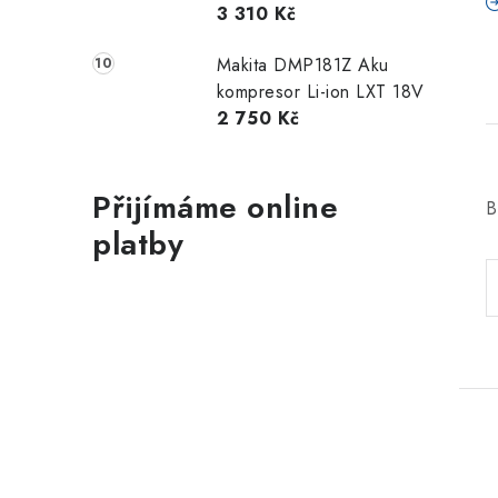
3 310 Kč
Makita DMP181Z Aku
kompresor Li-ion LXT 18V
2 750 Kč
Přijímáme online
B
platby