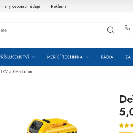
hrany osobních údajů
Reklamace
Kontakty
Moje objedná
PŘÍSLUŠENSTVÍ
MĚŘÍCÍ TECHNIKA
RÁDIA
ZAH
8V 5,0Ah Li-Ion
De
5,