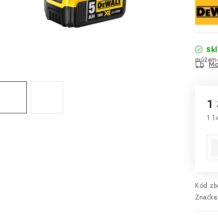
Sk
Mo
1
1 1
Mě
Kód zbo
Značka