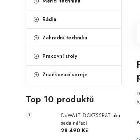
Měřící technika
Rádia
Zahradní technika
Pracovní stoly
Značkovací spreje
D
Top 10 produktů
I
DeWALT DCK755P3T aku
sada nářadí
A
28 490 Kč