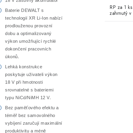
18 V zásuvný akumulátor
RP za 1 k
Baterie DEWALT s
zahrnutý v
technologií XR Li-Ion nabízí
prodlouženou provozní
dobu a optimalizovaný
výkon umožňující rychlé
dokončení pracovních
úkonů.
Lehká konstrukce
poskytuje uživateli výkon
18 V při hmotnosti
srovnatelné s bateriemi
typu NiCd/NiMH 12 V.
Bez paměťového efektu a
téměř bez samovolného
vybíjení zaručují maximální
produktivitu a méně