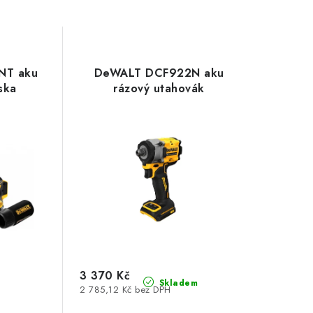
NT aku
DeWALT DCF922N aku
ska
rázový utahovák
3 370 Kč
Skladem
2 785,12 Kč bez DPH