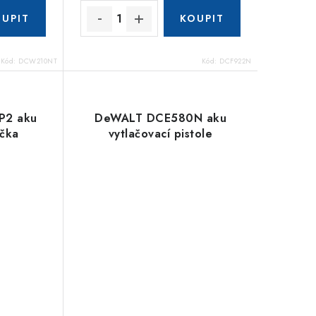
Kód:
DCW210NT
Kód:
DCF922N
2 aku
DeWALT DCE580N aku
ačka
vytlačovací pistole