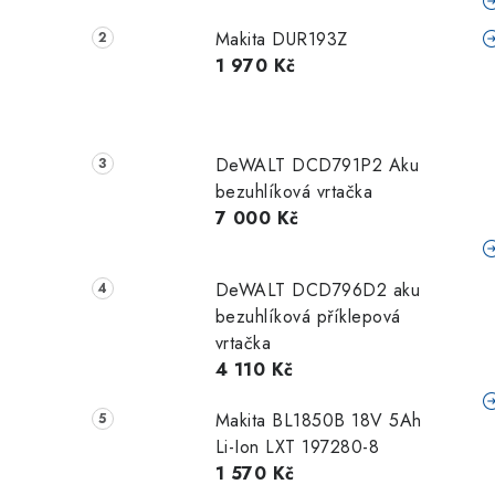
Makita DUR193Z
1 970 Kč
DeWALT DCD791P2 Aku
bezuhlíková vrtačka
7 000 Kč
DeWALT DCD796D2 aku
bezuhlíková příklepová
vrtačka
4 110 Kč
Makita BL1850B 18V 5Ah
Li-Ion LXT 197280-8
1 570 Kč