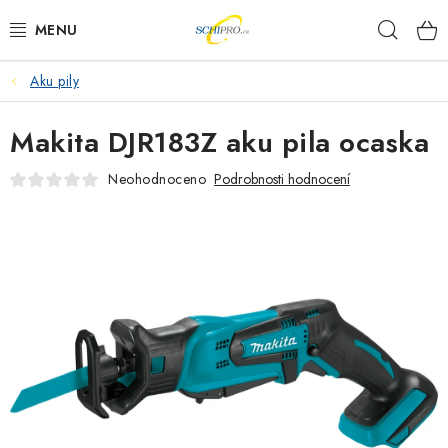
Přejít
Hleda
na
obsah
Aku pily
AKU NÁŘADÍ
Makita DJR183Z aku pila ocaska
ELEKTRICKÉ NÁŘADÍ
Neohodnoceno
Podrobnosti hodnocení
PŘÍSLUŠENSTVÍ
MĚŘÍCÍ TECHNIKA
RÁDIA
ZAHRADNÍ TECHNIKA
PRACOVNÍ STOLY