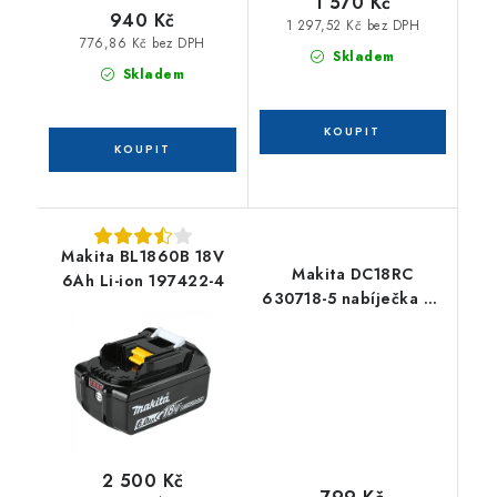
1 570 Kč
940 Kč
1 297,52 Kč bez DPH
776,86 Kč bez DPH
Skladem
Skladem
Makita BL1860B 18V
Makita DC18RC
6Ah Li-ion 197422-4
630718-5 nabíječka Li-
ion 7,2 - 18 V
2 500 Kč