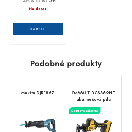
1 239,67 Kč bez DPH
Na dotaz
Podobné produkty
Makita DJR186Z
DeWALT DCS369NT
aku mečová pila
Doprava zdarma