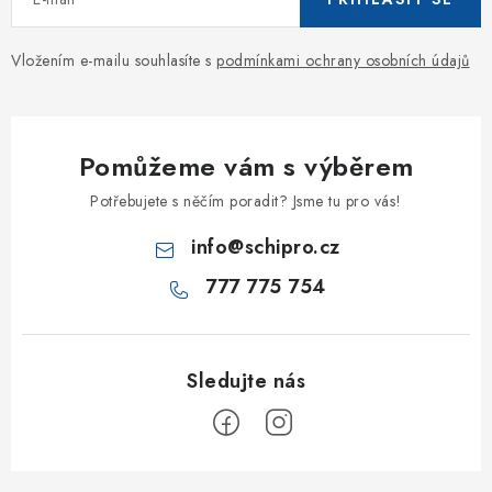
Vložením e-mailu souhlasíte s
podmínkami ochrany osobních údajů
Pomůžeme vám s výběrem
Potřebujete s něčím poradit? Jsme tu pro vás!
info
@
schipro.cz
777 775 754
Z