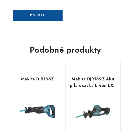
Podobné produkty
Makita DJR186Z
Makita DJR189Z Aku
pila ocaska Li-ion LXT
18V