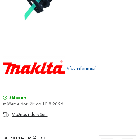
ZNAČKOVACÍ SPREJE
Jak nakupovat
Obchodní podmínky
Podmínky ochrany osobních údajů
Reklamace
Kontakty
Moje objednávka / odstoupení od smlouvy
Online platby Comgate
Více informací
Skladem
10.8.2026
Možnosti doručení
4 295 Kč