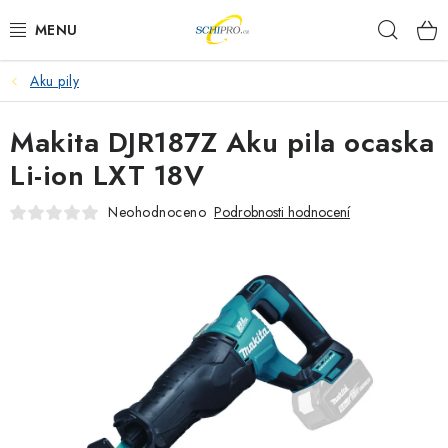
Přejít
Hleda
na
obsah
Aku pily
AKU NÁŘADÍ
Makita DJR187Z Aku pila ocaska
ELEKTRICKÉ NÁŘADÍ
Li-ion LXT 18V
PŘÍSLUŠENSTVÍ
Neohodnoceno
Podrobnosti hodnocení
MĚŘÍCÍ TECHNIKA
RÁDIA
ZAHRADNÍ TECHNIKA
PRACOVNÍ STOLY