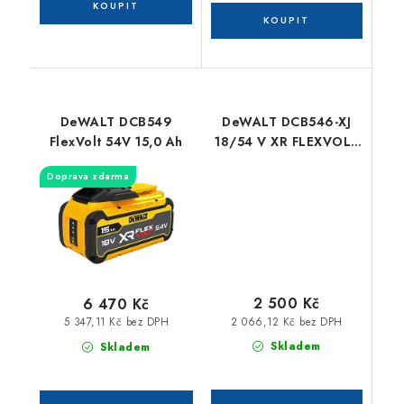
DeWALT DCB549
DeWALT DCB546-XJ
FlexVolt 54V 15,0 Ah
18/54 V XR FLEXVOLT
6,0/2,0 Ah zásuvný
Doprava zdarma
akumulátor
2 500 Kč
6 470 Kč
2 066,12 Kč bez DPH
5 347,11 Kč bez DPH
Skladem
Skladem