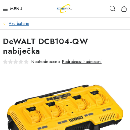
Přejít
Hleda
na
obsah
Aku baterie
AKU NÁŘADÍ
DeWALT DCB104-QW
ELEKTRICKÉ NÁŘADÍ
nabíječka
PŘÍSLUŠENSTVÍ
Neohodnoceno
Podrobnosti hodnocení
MĚŘÍCÍ TECHNIKA
RÁDIA
ZAHRADNÍ TECHNIKA
PRACOVNÍ STOLY