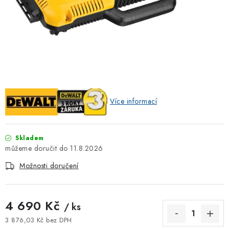
ZNAČKOVACÍ SPREJE
Jak nakupovat
Obchodní podmínky
Podmínky ochrany osobních údajů
Reklamace
Kontakty
Moje objednávka / odstoupení od smlouvy
Online platby Comgate
Více informací
Skladem
11.8.2026
Možnosti doručení
4 690 Kč
/ ks
3 876,03 Kč bez DPH