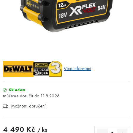
ZNAČKOVACÍ SPREJE
Jak nakupovat
Obchodní podmínky
Podmínky ochrany osobních údajů
Reklamace
Kontakty
Moje objednávka / odstoupení od smlouvy
Online platby Comgate
Více informací
Skladem
11.8.2026
Možnosti doručení
4 490 Kč
/ ks