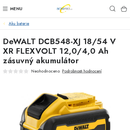
Přejít
Hleda
na
obsah
Aku baterie
AKU NÁŘADÍ
DeWALT DCB548-XJ 18/54 V
ELEKTRICKÉ NÁŘADÍ
XR FLEXVOLT 12,0/4,0 Ah
PŘÍSLUŠENSTVÍ
zásuvný akumulátor
MĚŘÍCÍ TECHNIKA
Neohodnoceno
Podrobnosti hodnocení
RÁDIA
ZAHRADNÍ TECHNIKA
PRACOVNÍ STOLY