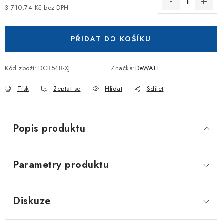
3 710,74 Kč bez DPH
Měrná cena:
PŘIDAT DO KOŠÍKU
Kód zboží:
DCB548-XJ
Značka:
DeWALT
Tisk
Zeptat se
Hlídat
Sdílet
Popis produktu
Parametry produktu
Diskuze