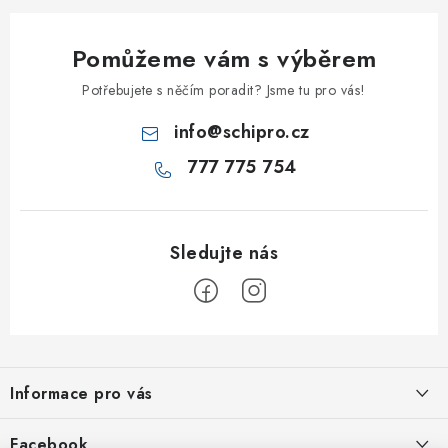
Pomůžeme vám s výběrem
Potřebujete s něčím poradit? Jsme tu pro vás!
info
@
schipro.cz
777 775 754
Z
á
Informace pro vás
p
a
Jak nakupovat
Facebook