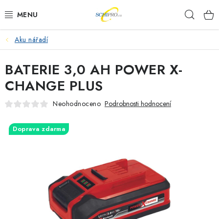
Přejít
Hleda
na
obsah
Aku nářadí
AKU NÁŘADÍ
BATERIE 3,0 AH POWER X-
ELEKTRICKÉ NÁŘADÍ
CHANGE PLUS
PŘÍSLUŠENSTVÍ
Neohodnoceno
Podrobnosti hodnocení
MĚŘÍCÍ TECHNIKA
Doprava zdarma
RÁDIA
ZAHRADNÍ TECHNIKA
PRACOVNÍ STOLY