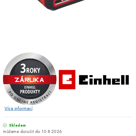
ZNAČKOVACÍ SPREJE
Jak nakupovat
Obchodní podmínky
Podmínky ochrany osobních údajů
Reklamace
Kontakty
Moje objednávka / odstoupení od smlouvy
Online platby Comgate
Více informací
Skladem
10.8.2026