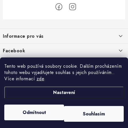
Z
á
Informace pro vás
p
a
Jak nakupovat
Facebook
t
Obchodní podmínky
í
Tento web používá soubory cookie. Dalším procházením
Podmínky ochrany osobních údajů
tohoto webu vyjadřujete souhlas s jejich používáním..
Více informací
zde
.
Reklamace
Kontakty
Nastavení
Moje objednávka / odstoupení od smlouvy
Copyright 2026
Schipro, s.r.o.
. Všechna práva vyhrazena.
Upravit nastavení
Odmítnout
Online platby Comgate
Souhlasím
cookies
Vytvořil Shoptet