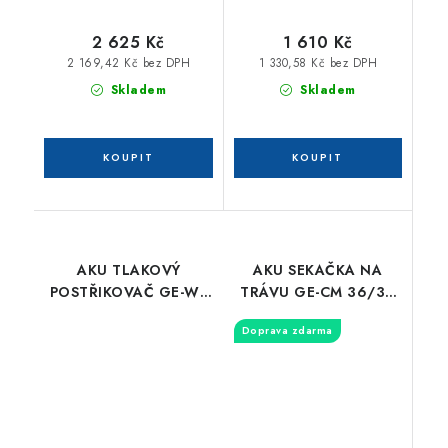
2 625 Kč
1 610 Kč
2 169,42 Kč bez DPH
1 330,58 Kč bez DPH
Skladem
Skladem
AKU TLAKOVÝ
AKU SEKAČKA NA
POSTŘIKOVAČ GE-WS
TRÁVU GE-CM 36/36
18/35 LI-SOLO
LI (2X4,0AH)
Doprava zdarma