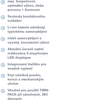
max. bezpečnost,
optimální výkon, doba
provozu + životnost
Svoboda bezdrátového
ovládání
Li-ion baterie odolávají
typickému samovybíjení
nízké samovybíjení a
vysoký, konstantní výkon
Aktuální úroveň nabití
indikována 3-stupňovým
LED displejem
Integrované tlačítko pro
snadné vyjmutí
Kryt odolává prachu,
korozi a mechanickým
vlivům
Vhodné pro použití TWIN-
PACK při náročných, 36V
úkonech