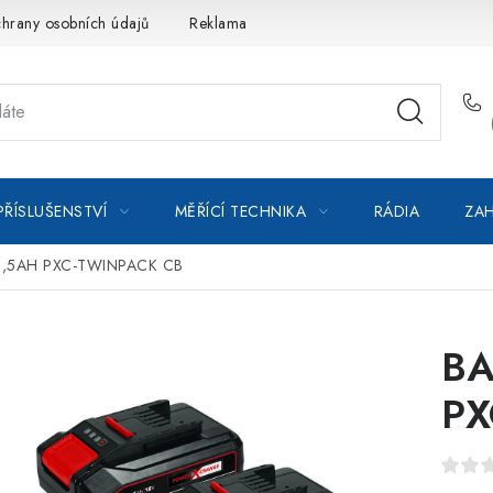
hrany osobních údajů
Reklamace
Kontakty
Moje objedná
PŘÍSLUŠENSTVÍ
MĚŘÍCÍ TECHNIKA
RÁDIA
ZAH
 2,5AH PXC-TWINPACK CB
BA
PX