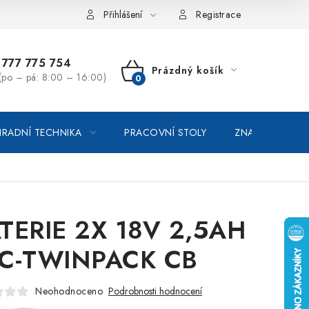
vka / odstoupení od smlouvy
Online platby Comgate
Přihlášení
Registrace
777 775 754
Prázdný košík
(po – pá: 8:00 – 16:00)
NÁKUPNÍ
KOŠÍK
RADNÍ TECHNIKA
PRACOVNÍ STOLY
ZNAČKOVACÍ SP
TERIE 2X 18V 2,5AH
C-TWINPACK CB
Neohodnoceno
Podrobnosti hodnocení