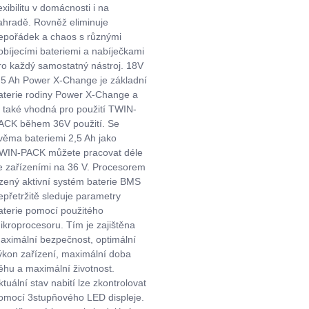
lexibilitu v domácnosti i na
ahradě. Rovněž eliminuje
epořádek a chaos s různými
obíjecími bateriemi a nabíječkami
ro každý samostatný nástroj. 18V
,5 Ah Power X-Change je základní
aterie rodiny Power X-Change a
e také vhodná pro použití TWIN-
ACK během 36V použití. Se
věma bateriemi 2,5 Ah jako
WIN-PACK můžete pracovat déle
e zařízeními na 36 V. Procesorem
ízený aktivní systém baterie BMS
epřetržitě sleduje parametry
aterie pomocí použitého
ikroprocesoru. Tím je zajištěna
aximální bezpečnost, optimální
ýkon zařízení, maximální doba
ěhu a maximální životnost.
ktuální stav nabití lze zkontrolovat
omocí 3stupňového LED displeje.