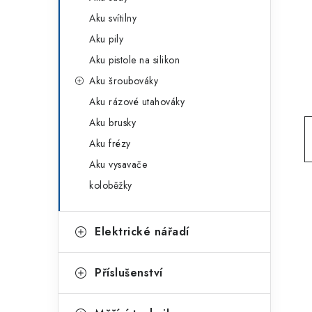
g
r
Aku svítilny
o
Aku pily
a
r
Aku pistole na silikon
n
i
Aku šroubováky
e
n
Aku rázové utahováky
í
Aku brusky
Aku frézy
p
Aku vysavače
a
koloběžky
n
e
Elektrické nářadí
l
Příslušenství