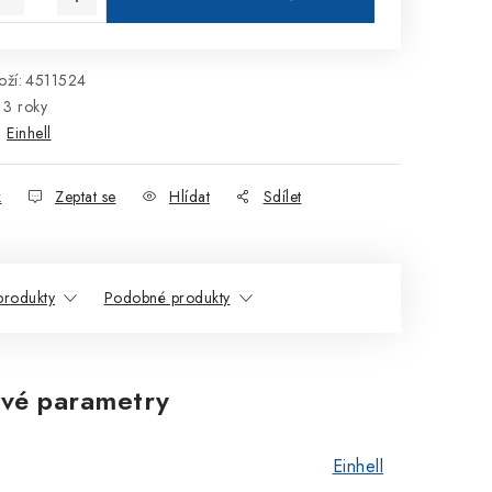
ží:
4511524
3 roky
:
Einhell
k
Zeptat se
Hlídat
Sdílet
 produkty
Podobné produkty
vé parametry
Einhell