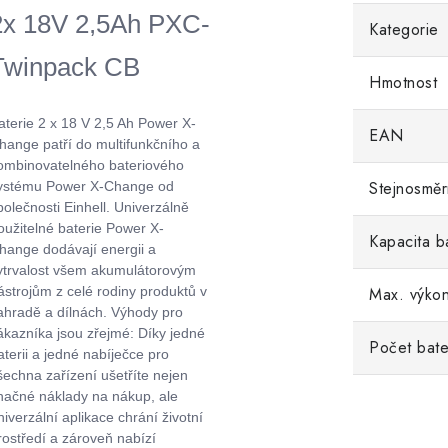
2x 18V 2,5Ah PXC-
Kategorie
Twinpack CB
Hmotnost
aterie 2 x 18 V 2,5 Ah Power X-
EAN
hange patří do multifunkčního a
ombinovatelného bateriového
Stejnosměr
ystému Power X-Change od
polečnosti Einhell. Univerzálně
oužitelné baterie Power X-
Kapacita b
hange dodávají energii a
ytrvalost všem akumulátorovým
ástrojům z celé rodiny produktů v
Max. výko
ahradě a dílnách. Výhody pro
ákazníka jsou zřejmé: Díky jedné
Počet bate
aterii a jedné nabíječce pro
šechna zařízení ušetříte nejen
načné náklady na nákup, ale
niverzální aplikace chrání životní
rostředí a zároveň nabízí