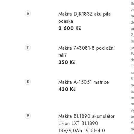
f
z
Makita DJR183Z aku pila
n
ocaska
d
2 600 Kč
p
2
b
Makita 743081-8 podložní
j
P
talíř
d
350 Kč
T
s
ř
Makita A-15051 matrice
n
430 Kč
b
m
m
v
Makita BL1890 akumulátor
b
Li-ion LXT BL1890
A
p
18V/9,0Ah 1915H4-0