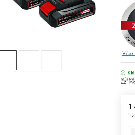
Více 
Sk
Mo
1
1 3
Mě