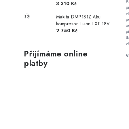
K
3 310 Kč
p
v
Makita DMP181Z Aku
p
kompresor Li-ion LXT 18V
o
2 750 Kč
p
t
v
Přijímáme online
V
platby