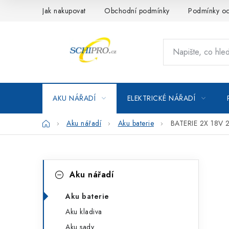
Přejít
Jak nakupovat
Obchodní podmínky
Podmínky oc
na
obsah
AKU NÁŘADÍ
ELEKTRICKÉ NÁŘADÍ
Domů
Aku nářadí
Aku baterie
BATERIE 2X 18V
P
K
Přeskočit
Aku nářadí
kategorie
a
o
t
Aku baterie
s
Aku kladiva
e
t
Aku sady