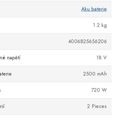
Aku baterie
1.2 kg
4006825656206
né napětí
18 V
aterie
2500 mAh
n
720 W
rií
2 Pieces