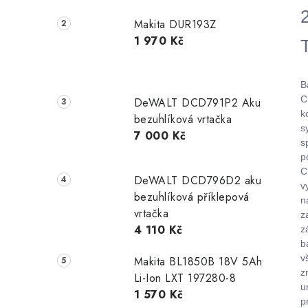
Makita DUR193Z
1 970 Kč
B
C
DeWALT DCD791P2 Aku
k
bezuhlíková vrtačka
s
7 000 Kč
s
p
C
DeWALT DCD796D2 aku
v
bezuhlíková příklepová
n
vrtačka
z
4 110 Kč
z
b
v
Makita BL1850B 18V 5Ah
z
Li-Ion LXT 197280-8
u
1 570 Kč
p