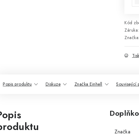
Kód zbo
Záruka
:
Značka
Tis
Popis produktu
Diskuze
Značka Einhell
Související
Popis
Doplňko
produktu
Značka