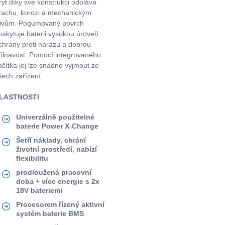
ryt díky své konstrukci odolává
rachu, korozi a mechanickým
livům. Pogumovaný povrch
oskytuje baterii vysokou úroveň
chrany proti nárazu a dobrou
řilnavost. Pomocí integrovaného
lačítka jej lze snadno vyjmout ze
šech zařízení.
LASTNOSTI
Univerzálně použitelné
baterie Power X-Change
Šetří náklady, chrání
životní prostředí, nabízí
flexibilitu
prodloužená pracovní
doba + více energie s 2x
18V bateriemi
Procesorem řízený aktivní
systém baterie BMS