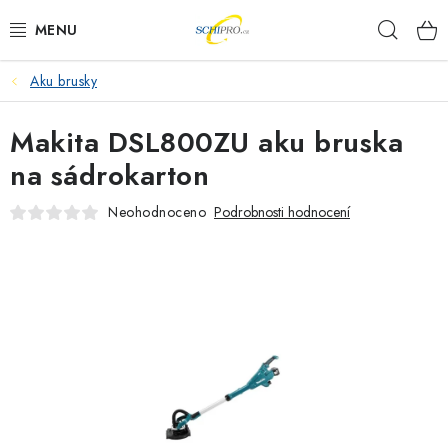
Přejít
Hleda
na
obsah
Aku brusky
AKU NÁŘADÍ
Makita DSL800ZU aku bruska
ELEKTRICKÉ NÁŘADÍ
na sádrokarton
PŘÍSLUŠENSTVÍ
Neohodnoceno
Podrobnosti hodnocení
MĚŘÍCÍ TECHNIKA
RÁDIA
ZAHRADNÍ TECHNIKA
PRACOVNÍ STOLY