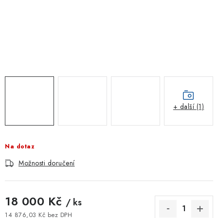
ZNAČKOVACÍ SPREJE
Jak nakupovat
Obchodní podmínky
Podmínky ochrany osobních údajů
Reklamace
Kontakty
Moje objednávka / odstoupení od smlouvy
Online platby Comgate
+ další (1)
Na dotaz
Možnosti doručení
18 000 Kč
/ ks
14 876,03 Kč bez DPH