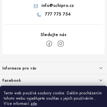
info
@
schipro.cz
777 775 754
Z
á
Informace pro vás
p
a
Jak nakupovat
Facebook
t
Obchodní podmínky
í
Tento web používá soubory cookie. Dalším procházením
Podmínky ochrany osobních údajů
tohoto webu vyjadřujete souhlas s jejich používáním..
Více informací
zde
.
Reklamace