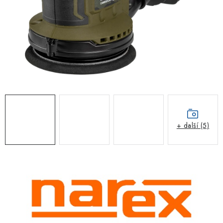
ZNAČKOVACÍ SPREJE
Jak nakupovat
Obchodní podmínky
Podmínky ochrany osobních údajů
Reklamace
Kontakty
Moje objednávka / odstoupení od smlouvy
Online platby Comgate
+ další (5)