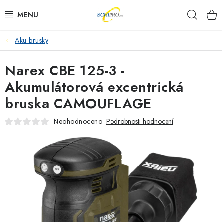
Přejít
Hleda
na
obsah
Aku brusky
AKU NÁŘADÍ
Narex CBE 125-3 -
ELEKTRICKÉ NÁŘADÍ
Akumulátorová excentrická
PŘÍSLUŠENSTVÍ
bruska CAMOUFLAGE
MĚŘÍCÍ TECHNIKA
Neohodnoceno
Podrobnosti hodnocení
RÁDIA
ZAHRADNÍ TECHNIKA
PRACOVNÍ STOLY