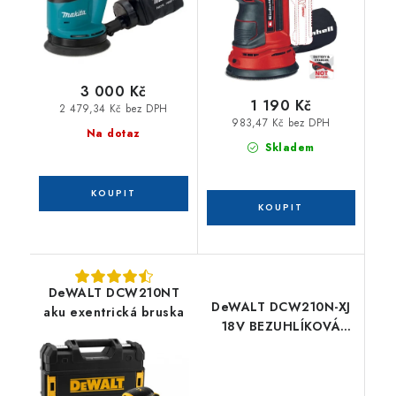
3 000 Kč
1 190 Kč
2 479,34 Kč bez DPH
983,47 Kč bez DPH
Na dotaz
Skladem
DeWALT DCW210NT
DeWALT DCW210N-XJ
aku exentrická bruska
18V BEZUHLÍKOVÁ
excentrická bruska 125
mm, bez akumulátorů