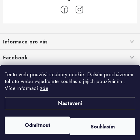
Z
á
Informace pro vás
p
a
Jak nakupovat
Facebook
t
Obchodní podmínky
í
Tento web používá soubory cookie. Dalším procházením
Podmínky ochrany osobních údajů
tohoto webu vyjadřujete souhlas s jejich používáním..
Více informací
zde
.
Reklamace
Kontakty
Nastavení
Moje objednávka / odstoupení od smlouvy
Copyright 2026
Schipro, s.r.o.
. Všechna práva vyhrazena.
Upravit nastavení
Odmítnout
Online platby Comgate
Souhlasím
cookies
Vytvořil Shoptet