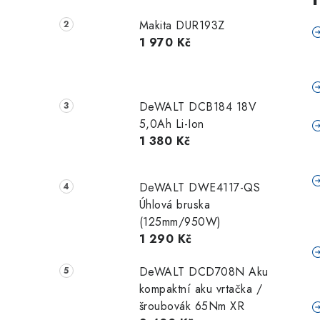
Makita DUR193Z
1 970 Kč
DeWALT DCB184 18V
5,0Ah Li-Ion
1 380 Kč
DeWALT DWE4117-QS
Úhlová bruska
(125mm/950W)
1 290 Kč
DeWALT DCD708N Aku
kompaktní aku vrtačka /
šroubovák 65Nm XR