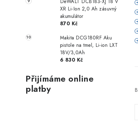
DeWALT DCB183-XJ 18 V
XR Li-Ion 2,0 Ah zásuvný
akumulátor
870 Kč
Makita DCG180RF Aku
pistole na tmel, Li-ion LXT
18V/3,0Ah
6 830 Kč
Přijímáme online
platby
B