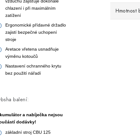
vzduchu zajišťuje dokonalé
chlazení i při maximálním
Hmotnost 
zatížení
Ergonomické přídavné držadlo
zajistí bezpečné uchopení
stroje
Aretace vřetena usnadňuje
výměnu kotoučů
Nastavení ochranného krytu
bez použití nářadí
bsha balení:
kumulátor a nabíječka nejsou
oučástí dodávky!
základní stroj CBU 125