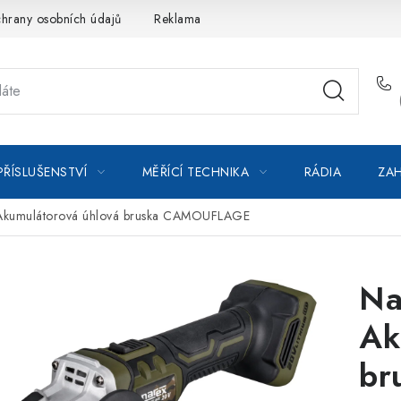
hrany osobních údajů
Reklamace
Kontakty
Moje objedná
PŘÍSLUŠENSTVÍ
MĚŘÍCÍ TECHNIKA
RÁDIA
ZAH
Akumulátorová úhlová bruska CAMOUFLAGE
Na
Ak
br