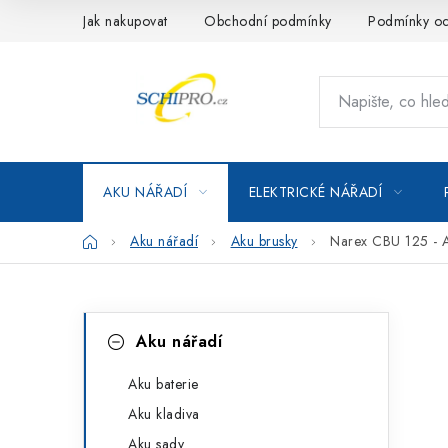
Přejít
Jak nakupovat
Obchodní podmínky
Podmínky oc
na
obsah
AKU NÁŘADÍ
ELEKTRICKÉ NÁŘADÍ
Domů
Aku nářadí
Aku brusky
Narex CBU 125 - 
P
K
Přeskočit
Aku nářadí
kategorie
a
o
t
Aku baterie
s
Aku kladiva
e
t
Aku sady