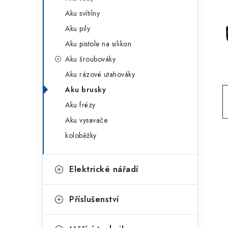
g
r
Aku svítilny
o
Aku pily
a
r
Aku pistole na silikon
n
i
Aku šroubováky
e
n
Aku rázové utahováky
í
Aku brusky
Aku frézy
p
Aku vysavače
a
koloběžky
n
e
Elektrické nářadí
l
Příslušenství