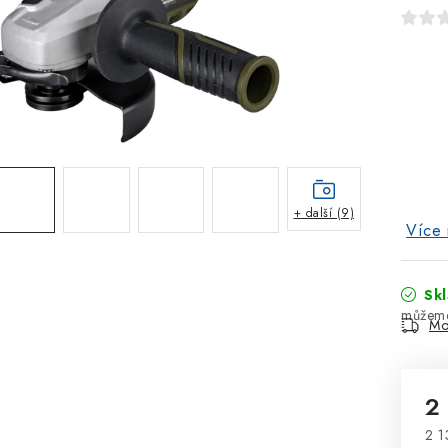
+ další (9)
Více 
Sk
Mo
2
2 1