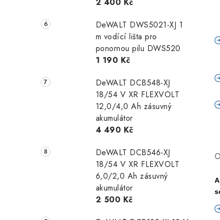
2 400 Kč
DeWALT DWS5021-XJ 1
m vodící lišta pro
ponornou pilu DWS520
1 190 Kč
DeWALT DCB548-XJ
18/54 V XR FLEXVOLT
12,0/4,0 Ah zásuvný
akumulátor
4 490 Kč
DeWALT DCB546-XJ
O
18/54 V XR FLEXVOLT
6,0/2,0 Ah zásuvný
A
akumulátor
s
2 500 Kč