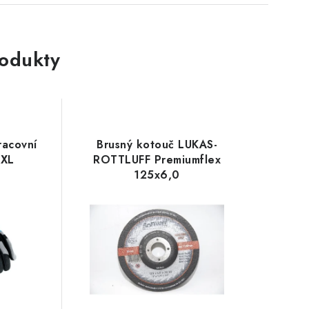
rodukty
racovní
Brusný kotouč LUKAS-
XXL
ROTTLUFF Premiumflex
125x6,0