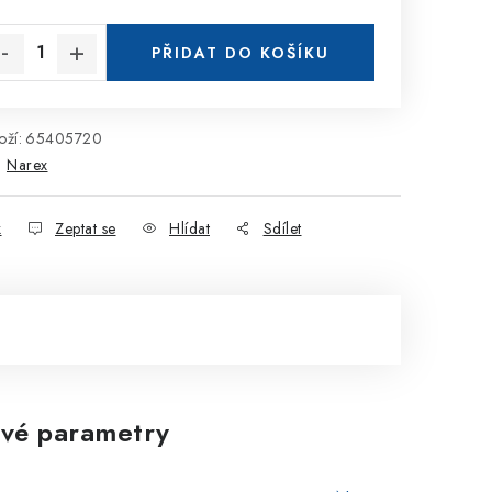
rná cena:
PŘIDAT DO KOŠÍKU
ží:
65405720
:
Narex
k
Zeptat se
Hlídat
Sdílet
vé parametry