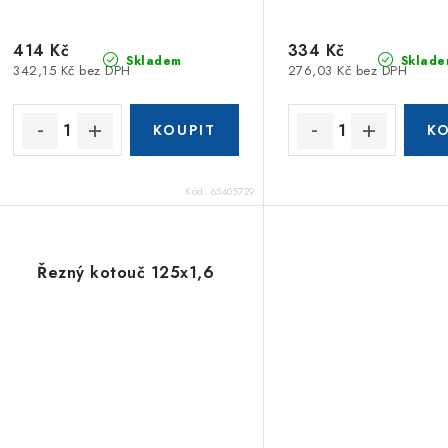
414 Kč
334 Kč
Skladem
Sklade
342,15 Kč bez DPH
276,03 Kč bez DPH
Kód:
65405729
Řezný kotouč 125x1,6