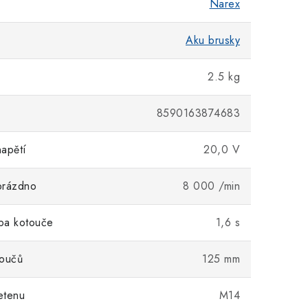
Narex
Aku brusky
2.5 kg
8590163874683
apětí
20,0 V
prázdno
8 000 /min
ba kotouče
1,6 s
toučů
125 mm
řetenu
M14