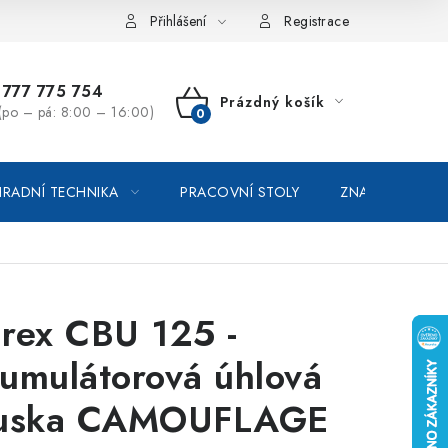
vka / odstoupení od smlouvy
Online platby Comgate
Přihlášení
Registrace
777 775 754
Prázdný košík
(po – pá: 8:00 – 16:00)
NÁKUPNÍ
KOŠÍK
RADNÍ TECHNIKA
PRACOVNÍ STOLY
ZNAČKOVACÍ SP
rex CBU 125 -
umulátorová úhlová
uska CAMOUFLAGE