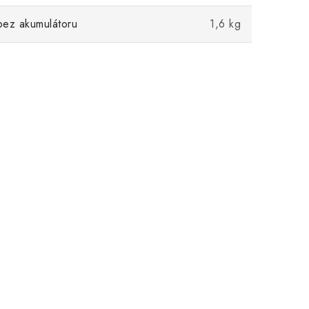
bez akumulátoru
1,6 kg