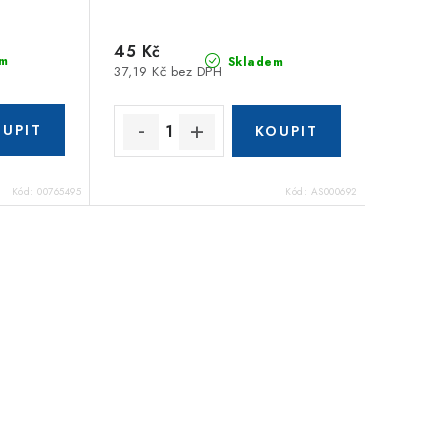
45 Kč
m
Skladem
37,19 Kč bez DPH
Kód:
00765495
Kód:
AS000692