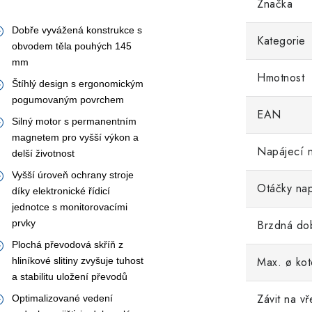
Značka
Dobře vyvážená konstrukce s
Kategorie
obvodem těla pouhých 145
mm
Hmotnost
Štíhlý design s ergonomickým
pogumovaným povrchem
EAN
Silný motor s permanentním
magnetem pro vyšší výkon a
Napájecí n
delší životnost
Vyšší úroveň ochrany stroje
Otáčky na
díky elektronické řídicí
jednotce s monitorovacími
prvky
Brzdná do
Plochá převodová skříň z
Max. ø ko
hliníkové slitiny zvyšuje tuhost
a stabilitu uložení převodů
Závit na v
Optimalizované vedení