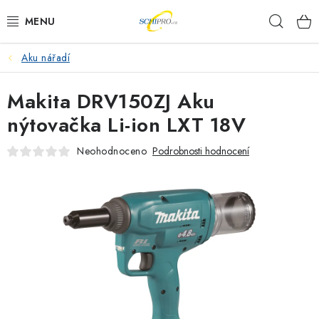
Přejít
Hleda
na
obsah
Aku nářadí
AKU NÁŘADÍ
Makita DRV150ZJ Aku
ELEKTRICKÉ NÁŘADÍ
nýtovačka Li-ion LXT 18V
PŘÍSLUŠENSTVÍ
Neohodnoceno
Podrobnosti hodnocení
MĚŘÍCÍ TECHNIKA
RÁDIA
ZAHRADNÍ TECHNIKA
PRACOVNÍ STOLY