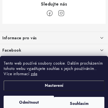
Z
á
Informace pro vás
p
a
Jak nakupovat
Facebook
t
Obchodní podmínky
í
Tento web používá soubory cookie. Dalším procházením
Podmínky ochrany osobních údajů
tohoto webu vyjadřujete souhlas s jejich používáním..
Více informací
zde
.
Reklamace
Kontakty
Nastavení
Moje objednávka / odstoupení od smlouvy
Copyright 2026
Schipro, s.r.o.
. Všechna práva vyhrazena.
Upravit nastavení
Odmítnout
Online platby Comgate
Souhlasím
cookies