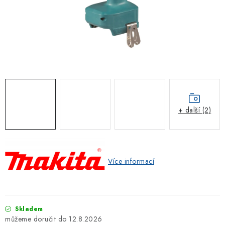
ZNAČKOVACÍ SPREJE
Jak nakupovat
Obchodní podmínky
Podmínky ochrany osobních údajů
Reklamace
Kontakty
Moje objednávka / odstoupení od smlouvy
Online platby Comgate
+ další (2)
Více informací
Skladem
12.8.2026