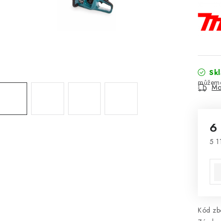
Sk
Mo
6
5 1
Mě
Kód zbo