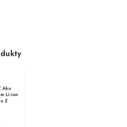
dukty
Z Aku
m Li-ion
ku Z