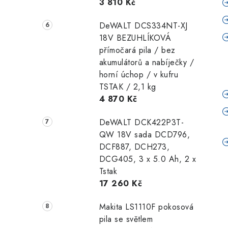
3 810 Kč
DeWALT DCS334NT-XJ
18V BEZUHLÍKOVÁ
přímočará pila / bez
akumulátorů a nabíječky /
horní úchop / v kufru
TSTAK / 2,1 kg
4 870 Kč
DeWALT DCK422P3T-
QW 18V sada DCD796,
DCF887, DCH273,
DCG405, 3 x 5.0 Ah, 2 x
Tstak
17 260 Kč
Makita LS1110F pokosová
pila se světlem