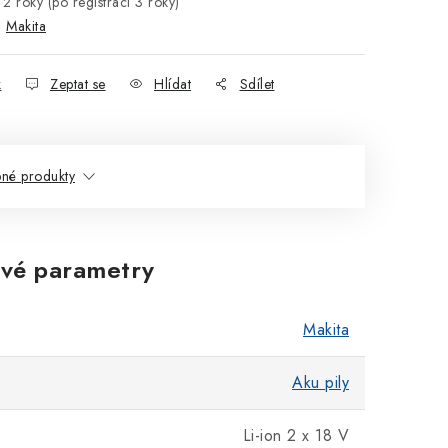
2 roky (po registraci 3 roky)
:
Makita
k
Zeptat se
Hlídat
Sdílet
né produkty
vé parametry
Makita
Aku pily
Li-ion 2 x 18 V