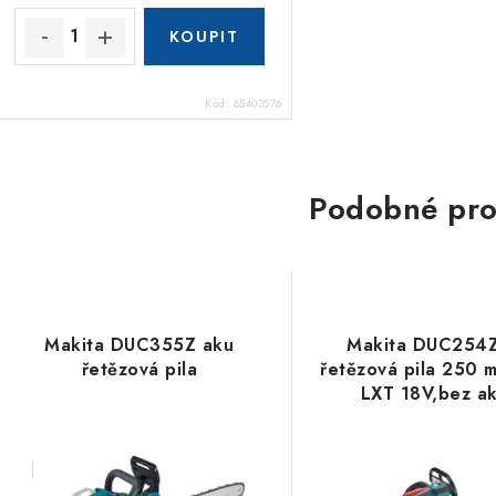
Kód:
65403576
Podobné pro
Makita DUC355Z aku
Makita DUC254
řetězová pila
řetězová pila 250 m
LXT 18V,bez a