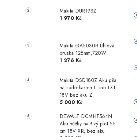
Makita DUR193Z
1 970 Kč
Makita GA5030R Úhlová
bruska 125mm,720W
1 276 Kč
Makita DSD180Z Aku pila
na sádrokarton Li-ion LXT
18V bez aku Z
5 000 Kč
DEWALT DCMHT564N
Aku nůžky na živý plot 55
cm 18V XR, bez aku