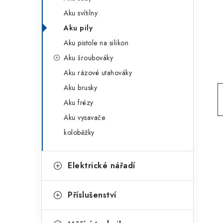
g
r
Aku svítilny
o
Aku pily
a
r
Aku pistole na silikon
n
i
Aku šroubováky
e
n
Aku rázové utahováky
í
Aku brusky
Aku frézy
p
Aku vysavače
a
koloběžky
n
e
Elektrické nářadí
l
Příslušenství