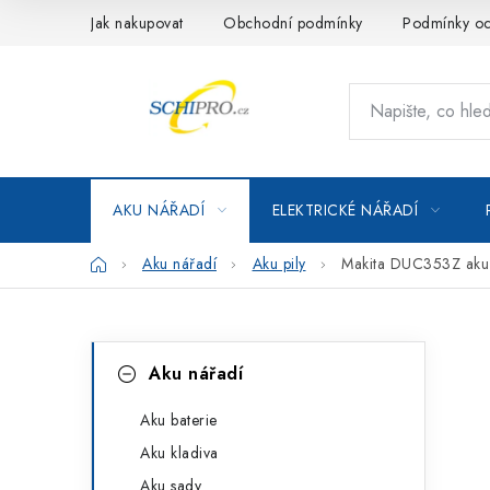
Přejít
Jak nakupovat
Obchodní podmínky
Podmínky oc
na
obsah
AKU NÁŘADÍ
ELEKTRICKÉ NÁŘADÍ
Domů
Aku nářadí
Aku pily
Makita DUC353Z aku 
P
K
Přeskočit
Aku nářadí
kategorie
a
o
t
Aku baterie
s
Aku kladiva
e
t
Aku sady