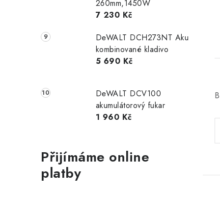
260mm,1450W
7 230 Kč
DeWALT DCH273NT Aku
kombinované kladivo
5 690 Kč
DeWALT DCV100
B
akumulátorový fukar
1 960 Kč
Přijímáme online
platby