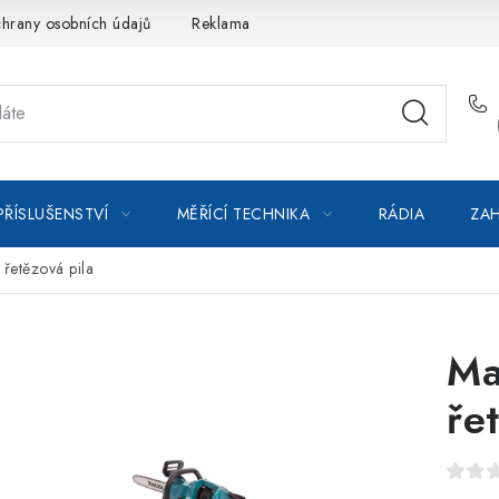
hrany osobních údajů
Reklamace
Kontakty
Moje objedná
PŘÍSLUŠENSTVÍ
MĚŘÍCÍ TECHNIKA
RÁDIA
ZAH
řetězová pila
Ma
ře