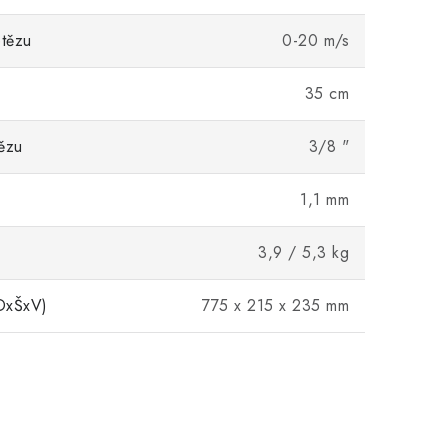
etězu
0-20 m/s
35 cm
ězu
3/8 "
1,1 mm
3,9 / 5,3 kg
DxŠxV)
775 x 215 x 235 mm