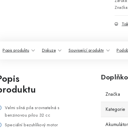
Záruka
:
Značka
Tis
Popis produktu
Diskuze
Související produkty
Podob
Popis
Doplňko
produktu
Značka
Velmi silná pila srovnatelná s
Kategorie
benzinovou pilou 32 cc
Akumulátor
Speciální bezuhlíkový motor