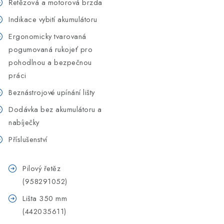
Řetězová a motorová brzda
Indikace vybití akumulátoru
Ergonomicky tvarovaná
pogumovaná rukojeť pro
pohodlnou a bezpečnou
práci
Beznástrojové upínání lišty
Dodávka bez akumulátoru a
nabíječky
Příslušenství
Pilový řetěz
(958291052)
Lišta 350 mm
(442035611)