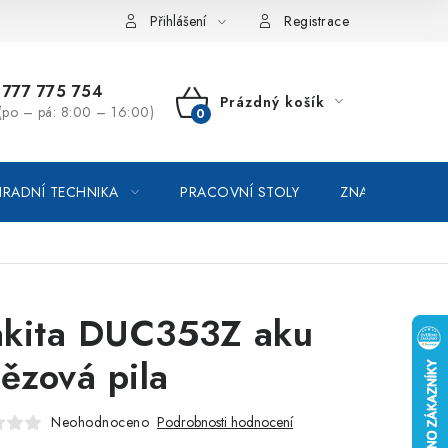
vka / odstoupení od smlouvy
Online platby Comgate
Přihlášení
Registrace
777 775 754
Prázdný košík
(po – pá: 8:00 – 16:00)
NÁKUPNÍ
KOŠÍK
RADNÍ TECHNIKA
PRACOVNÍ STOLY
ZNAČKOVACÍ SP
kita DUC353Z aku
tězová pila
Neohodnoceno
Podrobnosti hodnocení