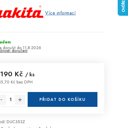
Více informací
ladem
11.8.2026
žnosti doručení
 190 Kč
/ ks
15,70 Kč bez DPH
rná cena:
PŘIDAT DO KOŠÍKU
ží:
DUC353Z