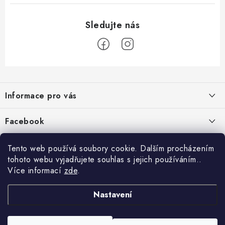
Z
á
Informace pro vás
p
a
Jak nakupovat
Facebook
t
Obchodní podmínky
í
Tento web používá soubory cookie. Dalším procházením
Podmínky ochrany osobních údajů
tohoto webu vyjadřujete souhlas s jejich používáním..
Více informací
zde
.
Reklamace
Kontakty
Nastavení
Moje objednávka / odstoupení od smlouvy
Copyright 2026
Schipro, s.r.o.
. Všechna práva vyhrazena.
Upravit nastavení