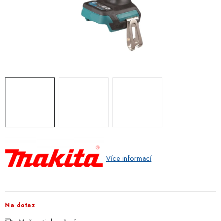
ZNAČKOVACÍ SPREJE
Jak nakupovat
Obchodní podmínky
Podmínky ochrany osobních údajů
Reklamace
Kontakty
Moje objednávka / odstoupení od smlouvy
Online platby Comgate
Více informací
Na dotaz