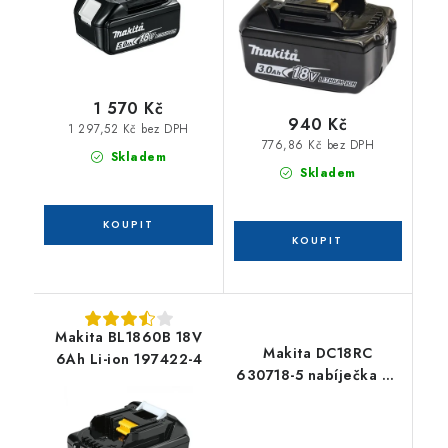
1 570 Kč
940 Kč
1 297,52 Kč bez DPH
776,86 Kč bez DPH
Skladem
Skladem
Makita BL1860B 18V
Makita DC18RC
6Ah Li-ion 197422-4
630718-5 nabíječka Li-
ion 7,2 - 18 V