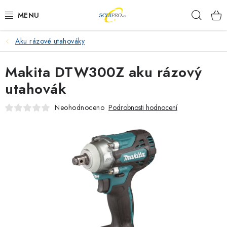
Přejít
Hleda
na
obsah
Aku rázové utahováky
AKU NÁŘADÍ
Makita DTW300Z aku rázový
ELEKTRICKÉ NÁŘADÍ
utahovák
PŘÍSLUŠENSTVÍ
Neohodnoceno
Podrobnosti hodnocení
MĚŘÍCÍ TECHNIKA
RÁDIA
ZAHRADNÍ TECHNIKA
PRACOVNÍ STOLY