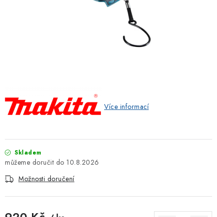
ZNAČKOVACÍ SPREJE
Jak nakupovat
Obchodní podmínky
Podmínky ochrany osobních údajů
Reklamace
Kontakty
Moje objednávka / odstoupení od smlouvy
Online platby Comgate
Více informací
Skladem
10.8.2026
Možnosti doručení
920 Kč