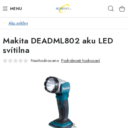
Přejít
Hleda
na
obsah
Aku svítilny
AKU NÁŘADÍ
Makita DEADML802 aku LED
ELEKTRICKÉ NÁŘADÍ
svítilna
PŘÍSLUŠENSTVÍ
Neohodnoceno
Podrobnosti hodnocení
MĚŘÍCÍ TECHNIKA
RÁDIA
ZAHRADNÍ TECHNIKA
PRACOVNÍ STOLY