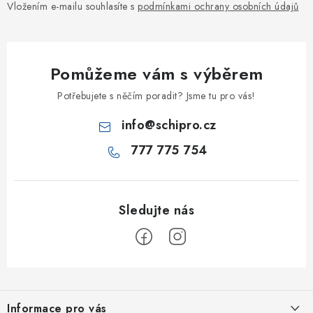
Vložením e-mailu souhlasíte s
podmínkami ochrany osobních údajů
Pomůžeme vám s výběrem
Potřebujete s něčím poradit? Jsme tu pro vás!
info
@
schipro.cz
777 775 754
Z
á
Informace pro vás