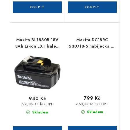
Makita BL1830B 18V
Makita DC18RC
3Ah Li-ion LXT balení
630718-5 nabíječka Li-
karton 197599-5
ion 7,2 - 18 V
799 Kč
940 Kč
660,33 Kč bez DPH
776,86 Kč bez DPH
Skladem
Skladem