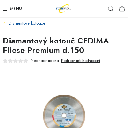
Přejít
Hleda
na
obsah
Diamantové kotouče
AKU NÁŘADÍ
Diamantový kotouč CEDIMA
ELEKTRICKÉ NÁŘADÍ
Fliese Premium d.150
PŘÍSLUŠENSTVÍ
Neohodnoceno
Podrobnosti hodnocení
MĚŘÍCÍ TECHNIKA
RÁDIA
ZAHRADNÍ TECHNIKA
PRACOVNÍ STOLY