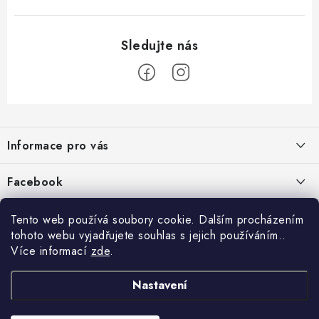
Z
á
Informace pro vás
p
a
Jak nakupovat
Facebook
t
Obchodní podmínky
í
Tento web používá soubory cookie. Dalším procházením
Podmínky ochrany osobních údajů
tohoto webu vyjadřujete souhlas s jejich používáním..
Více informací
zde
.
Reklamace
Kontakty
Nastavení
Moje objednávka / odstoupení od smlouvy