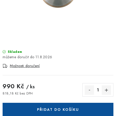
ZNAČKOVACÍ SPREJE
Jak nakupovat
Obchodní podmínky
Podmínky ochrany osobních údajů
Reklamace
Kontakty
Moje objednávka / odstoupení od smlouvy
Online platby Comgate
Skladem
11.8.2026
Možnosti doručení
990 Kč
/ ks
818,18 Kč bez DPH
Měrná cena:
PŘIDAT DO KOŠÍKU