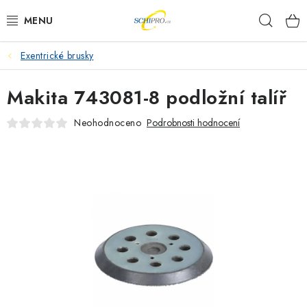
Přejít
Hleda
na
obsah
Exentrické brusky
AKU NÁŘADÍ
Makita 743081-8 podložní talíř
ELEKTRICKÉ NÁŘADÍ
Neohodnoceno
Podrobnosti hodnocení
PŘÍSLUŠENSTVÍ
MĚŘÍCÍ TECHNIKA
RÁDIA
ZAHRADNÍ TECHNIKA
PRACOVNÍ STOLY