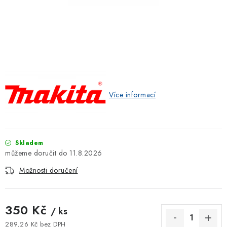
ZNAČKOVACÍ SPREJE
Jak nakupovat
Obchodní podmínky
Podmínky ochrany osobních údajů
Reklamace
Kontakty
Moje objednávka / odstoupení od smlouvy
Online platby Comgate
Více informací
Skladem
11.8.2026
Možnosti doručení
350 Kč
/ ks
289,26 Kč bez DPH