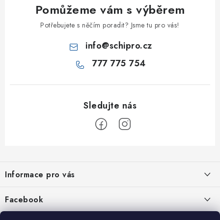
Pomůžeme vám s výběrem
Potřebujete s něčím poradit? Jsme tu pro vás!
info
@
schipro.cz
777 775 754
Z
á
Informace pro vás
p
a
Jak nakupovat
Facebook
t
Obchodní podmínky