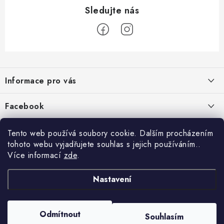
Z
á
Informace pro vás
p
a
Jak nakupovat
Facebook
t
Obchodní podmínky
í
Tento web používá soubory cookie. Dalším procházením
Podmínky ochrany osobních údajů
tohoto webu vyjadřujete souhlas s jejich používáním..
Více informací
zde
.
Reklamace
Kontakty
Nastavení
Moje objednávka / odstoupení od smlouvy
Copyright 2026
Schipro, s.r.o.
. Všechna práva vyhrazena.
Upravit nastavení
Odmítnout
Online platby Comgate
Souhlasím
cookies