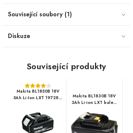
Související soubory (1)
Diskuze
Související produkty
Makita BL1850B 18V
Makita BL1830B 18V
5Ah Li-Ion LXT 197280-
3Ah Li-ion LXT balení
8
karton 197599-5