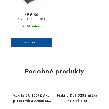
799 Kč
660,33 Kč bez DPH
Skladem
Podobné produkty
Makita DUH507Z Aku
Makita DUH523Z nůžky
plotostřih 500mm Li-
na živý plot
ion LXT 18V,bez aku Z