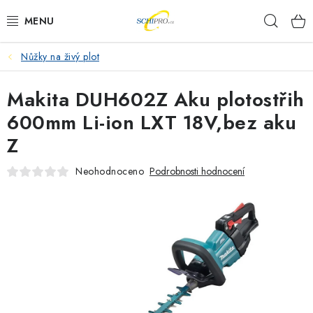
Přejít
Hleda
na
obsah
Nůžky na živý plot
AKU NÁŘADÍ
Makita DUH602Z Aku plotostřih
ELEKTRICKÉ NÁŘADÍ
600mm Li-ion LXT 18V,bez aku
PŘÍSLUŠENSTVÍ
Z
MĚŘÍCÍ TECHNIKA
Neohodnoceno
Podrobnosti hodnocení
RÁDIA
ZAHRADNÍ TECHNIKA
PRACOVNÍ STOLY