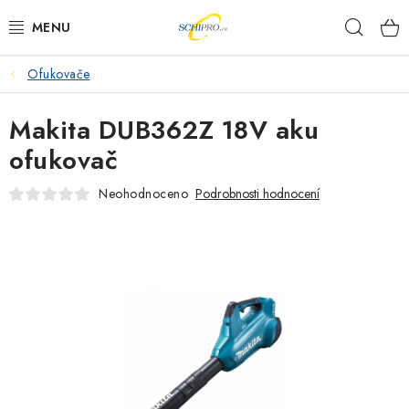
Přejít
Hleda
na
obsah
Ofukovače
AKU NÁŘADÍ
Makita DUB362Z 18V aku
ELEKTRICKÉ NÁŘADÍ
ofukovač
PŘÍSLUŠENSTVÍ
Neohodnoceno
Podrobnosti hodnocení
MĚŘÍCÍ TECHNIKA
RÁDIA
ZAHRADNÍ TECHNIKA
PRACOVNÍ STOLY