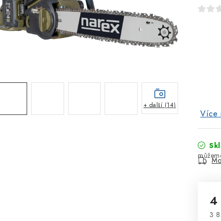
+ další (14)
Více 
Sk
Mo
4
3 8