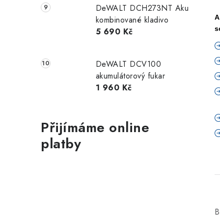
DeWALT DCH273NT Aku
A
kombinované kladivo
s
5 690 Kč
DeWALT DCV100
akumulátorový fukar
1 960 Kč
Přijímáme online
platby
B