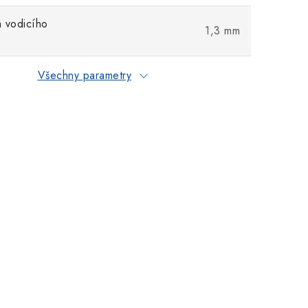
 vodicího
1,3 mm
Všechny parametry