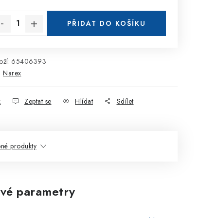
rná cena:
PŘIDAT DO KOŠÍKU
ží:
65406393
:
Narex
k
Zeptat se
Hlídat
Sdílet
né produkty
vé parametry