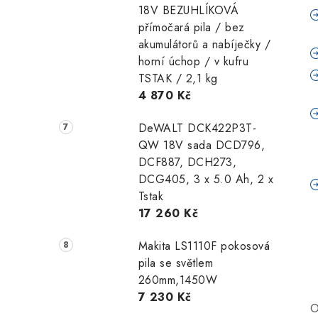
18V BEZUHLÍKOVÁ
přímočará pila / bez
akumulátorů a nabíječky /
horní úchop / v kufru
TSTAK / 2,1 kg
4 870 Kč
DeWALT DCK422P3T-
QW 18V sada DCD796,
DCF887, DCH273,
DCG405, 3 x 5.0 Ah, 2 x
Tstak
17 260 Kč
Makita LS1110F pokosová
pila se světlem
260mm,1450W
7 230 Kč
O