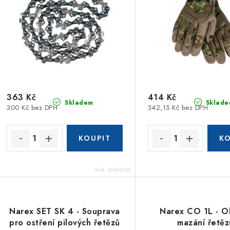
363 Kč
414 Kč
Skladem
Sklade
300 Kč bez DPH
342,15 Kč bez DPH
Kód:
65406332
Narex SET SK 4 - Souprava
Narex CO 1L - Ol
pro ostření pilových řetězů
mazání řetěz