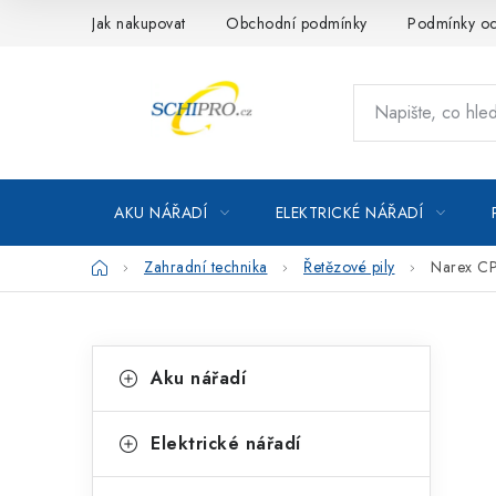
Přejít
Jak nakupovat
Obchodní podmínky
Podmínky oc
na
obsah
AKU NÁŘADÍ
ELEKTRICKÉ NÁŘADÍ
Domů
Zahradní technika
Řetězové pily
Narex CP
P
K
Přeskočit
Aku nářadí
kategorie
a
o
t
s
Elektrické nářadí
e
t