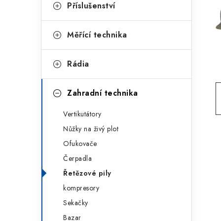
g
Příslušenství
r
o
a
r
Měřící technika
n
i
Rádia
e
n
í
Zahradní technika
p
Vertikutátory
a
Nůžky na živý plot
n
Ofukovače
Čerpadla
e
Řetězové pily
l
kompresory
Sekačky
Bazar