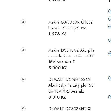
Makita GA5030R Úhlová
bruska 125mm,720W
1 276 Kč
Makita DSD180Z Aku pila
na sádrokarton Li-ion LXT
18V bez aku Z
5 000 Kč
DEWALT DCMHT564N
Aku nůžky na živý plot 55
cm 18V XR, bez aku
3 810 Kč
DeWALT DCS334NT-XJ