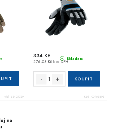
334 Kč
m
Skladem
276,03 Kč bez DPH
Kód:
65405729
Kód:
00765495
ej na
u