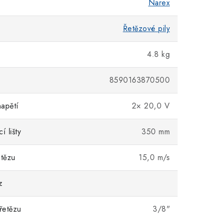
Narex
Řetězové pily
4.8 kg
8590163870500
apětí
2× 20,0 V
í lišty
350 mm
etězu
15,0 m/s
z
řetězu
3/8"