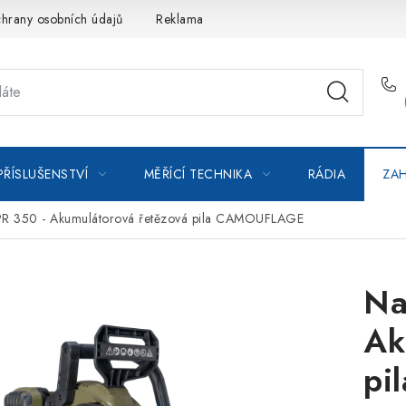
hrany osobních údajů
Reklamace
Kontakty
Moje objedná
PŘÍSLUŠENSTVÍ
MĚŘÍCÍ TECHNIKA
RÁDIA
ZAH
R 350 - Akumulátorová řetězová pila CAMOUFLAGE
Na
Ak
pi