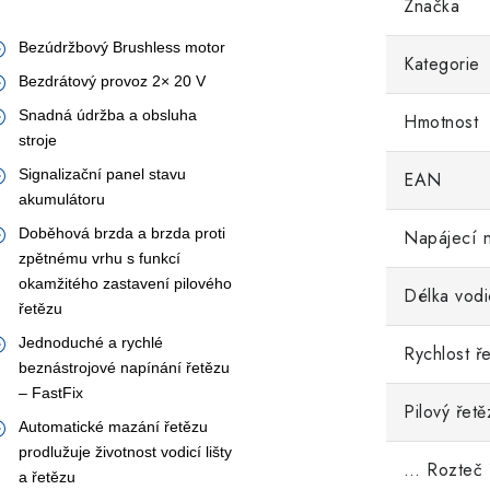
Značka
Bezúdržbový Brushless motor
Kategorie
Bezdrátový provoz 2× 20 V
Snadná údržba a obsluha
Hmotnost
stroje
Signalizační panel stavu
EAN
akumulátoru
Doběhová brzda a brzda proti
Napájecí n
zpětnému vrhu s funkcí
okamžitého zastavení pilového
Délka vodic
řetězu
Jednoduché a rychlé
Rychlost ř
beznástrojové napínání řetězu
– FastFix
Pilový řetě
Automatické mazání řetězu
prodlužuje životnost vodicí lišty
… Rozteč 
a řetězu