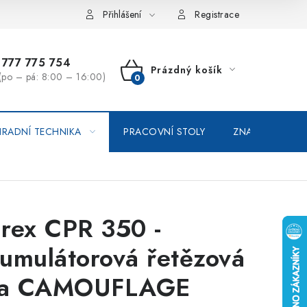
vka / odstoupení od smlouvy
Online platby Comgate
Přihlášení
Registrace
777 775 754
Prázdný košík
(po – pá: 8:00 – 16:00)
NÁKUPNÍ
KOŠÍK
RADNÍ TECHNIKA
PRACOVNÍ STOLY
ZNAČKOVACÍ SP
rex CPR 350 -
umulátorová řetězová
la CAMOUFLAGE