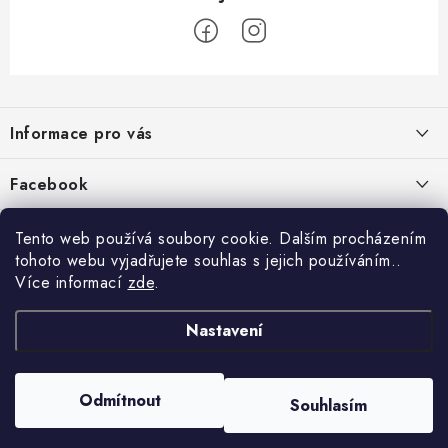
Z
á
Informace pro vás
p
a
Jak nakupovat
Facebook
t
Obchodní podmínky
í
Tento web používá soubory cookie. Dalším procházením
Podmínky ochrany osobních údajů
tohoto webu vyjadřujete souhlas s jejich používáním..
Více informací
zde
.
Reklamace
Kontakty
Nastavení
Moje objednávka / odstoupení od smlouvy
Copyright 2026
Schipro, s.r.o.
. Všechna práva vyhrazena.
Upravit nastavení
Odmítnout
Online platby Comgate
Souhlasím
cookies
Vytvořil Shoptet