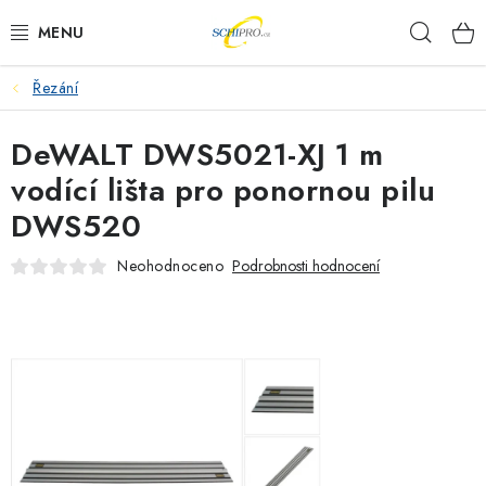
Přejít
Hleda
na
obsah
Řezání
AKU NÁŘADÍ
DeWALT DWS5021-XJ 1 m
ELEKTRICKÉ NÁŘADÍ
vodící lišta pro ponornou pilu
PŘÍSLUŠENSTVÍ
DWS520
MĚŘÍCÍ TECHNIKA
Neohodnoceno
Podrobnosti hodnocení
RÁDIA
ZAHRADNÍ TECHNIKA
PRACOVNÍ STOLY