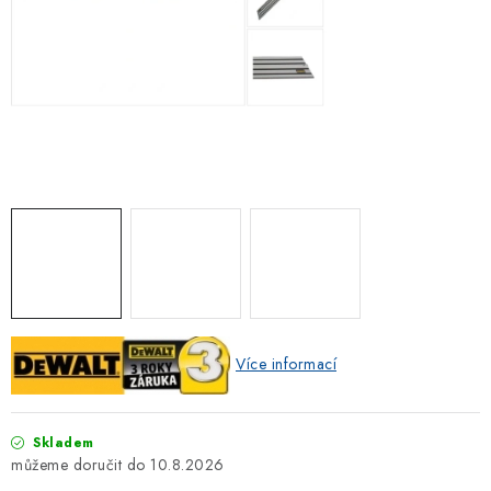
ZNAČKOVACÍ SPREJE
Jak nakupovat
Obchodní podmínky
Podmínky ochrany osobních údajů
Reklamace
Kontakty
Moje objednávka / odstoupení od smlouvy
Online platby Comgate
Více informací
Skladem
10.8.2026