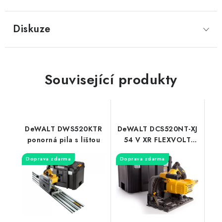
Diskuze
Související produkty
DeWALT DWS520KTR
DeWALT DCS520NT-XJ
ponorná pila s lištou
54 V XR FLEXVOLT
ponorná kotoučová
Doprava zdarma
Doprava zdarma
pila se základnou pro
vodící lišty DeWALT,
kotouč 165 x 20 mm,
prořez 55/59 mm
s/bez lišty,bez
akumulátoru a