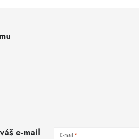
amu
váš e-mail
E-mail