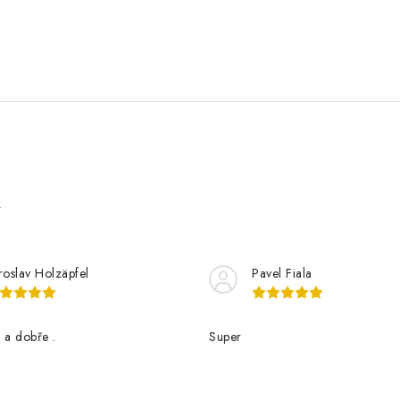
e
roslav Holzäpfel
Pavel Fiala
 a dobře .
Super