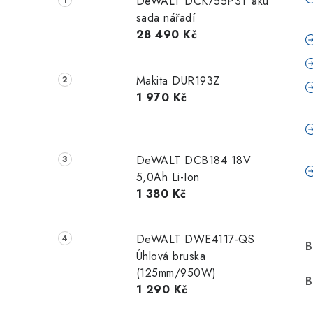
DeWALT DCK755P3T aku
sada nářadí
28 490 Kč
Makita DUR193Z
1 970 Kč
DeWALT DCB184 18V
5,0Ah Li-Ion
1 380 Kč
DeWALT DWE4117-QS
B
Úhlová bruska
(125mm/950W)
B
1 290 Kč