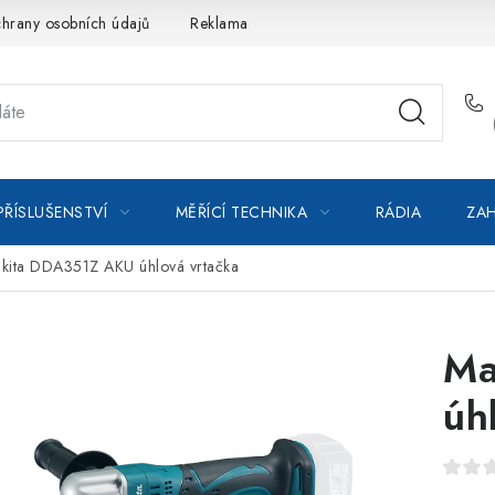
hrany osobních údajů
Reklamace
Kontakty
Moje objedná
PŘÍSLUŠENSTVÍ
MĚŘÍCÍ TECHNIKA
RÁDIA
ZAH
kita DDA351Z AKU úhlová vrtačka
Ma
úh