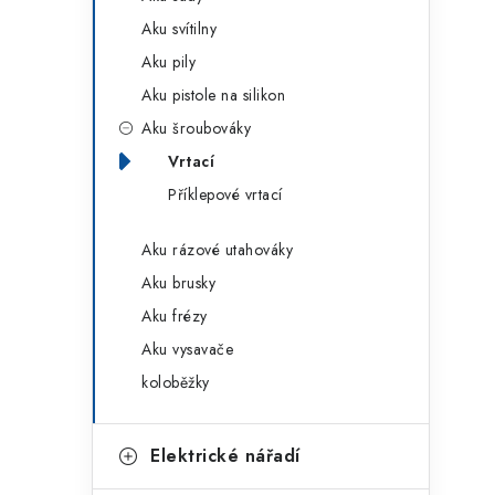
g
r
Aku svítilny
o
Aku pily
a
r
Aku pistole na silikon
n
i
Aku šroubováky
e
n
Vrtací
í
Příklepové vrtací
p
Aku rázové utahováky
a
Aku brusky
Aku frézy
n
Aku vysavače
e
koloběžky
l
Elektrické nářadí