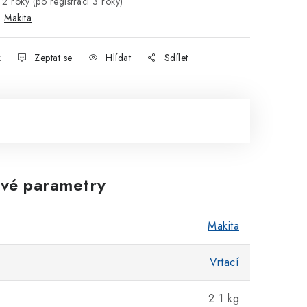
2 roky (po registraci 3 roky)
:
Makita
k
Zeptat se
Hlídat
Sdílet
vé parametry
Makita
Vrtací
2.1 kg