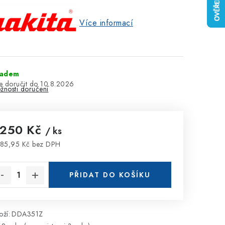
Více informací
ladem
10.8.2026
žnosti doručení
 250 Kč
/ ks
85,95 Kč bez DPH
rná cena:
PŘIDAT DO KOŠÍKU
ží:
DDA351Z