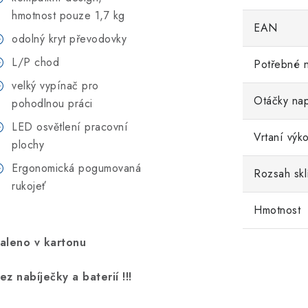
hmotnost pouze 1,7 kg
EAN
odolný kryt převodovky
L/P chod
Potřebné n
velký vypínač pro
Otáčky na
pohodlnou práci
LED osvětlení pracovní
Vrtaní výk
plochy
Ergonomická pogumovaná
Rozsah skl
rukojeť
Hmotnost
aleno v kartonu
ez nabíječky a baterií !!!