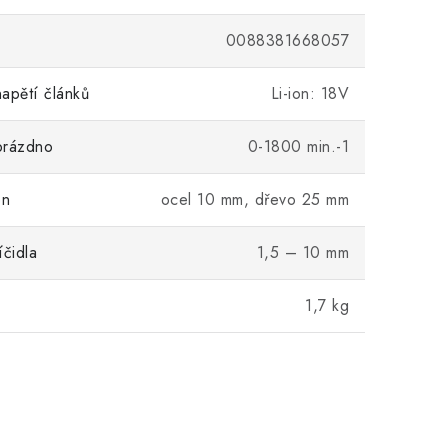
0088381668057
apětí článků
Li-ion: 18V
prázdno
0-1800 min.-1
on
ocel 10 mm, dřevo 25 mm
íčidla
1,5 – 10 mm
1,7 kg