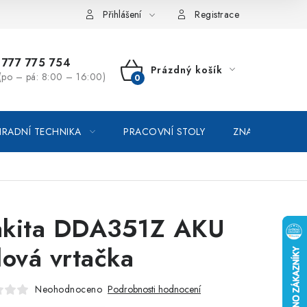
vka / odstoupení od smlouvy
Online platby Comgate
Přihlášení
Registrace
777 775 754
Prázdný košík
(po – pá: 8:00 – 16:00)
NÁKUPNÍ
KOŠÍK
RADNÍ TECHNIKA
PRACOVNÍ STOLY
ZNAČKOVACÍ SP
kita DDA351Z AKU
lová vrtačka
Neohodnoceno
Podrobnosti hodnocení