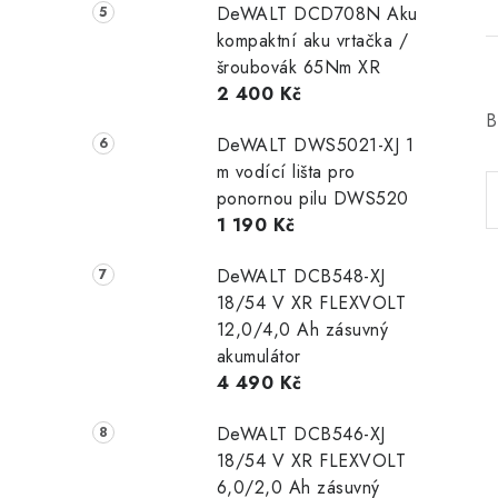
DeWALT DCD708N Aku
kompaktní aku vrtačka /
šroubovák 65Nm XR
2 400 Kč
B
DeWALT DWS5021-XJ 1
m vodící lišta pro
ponornou pilu DWS520
1 190 Kč
DeWALT DCB548-XJ
18/54 V XR FLEXVOLT
12,0/4,0 Ah zásuvný
akumulátor
4 490 Kč
DeWALT DCB546-XJ
18/54 V XR FLEXVOLT
6,0/2,0 Ah zásuvný