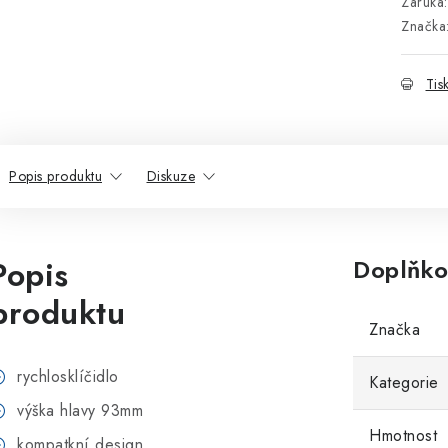
Záruka
:
Značka
Tis
Popis produktu
Diskuze
Popis
Doplňko
produktu
Značka
rychlosklíčidlo
Kategorie
výška hlavy 93mm
Hmotnost
kompatkní design,