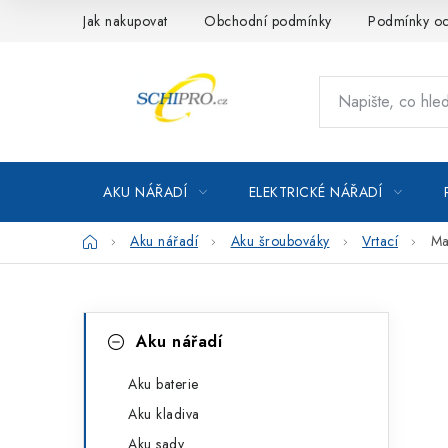
Přejít
Jak nakupovat
Obchodní podmínky
Podmínky oc
na
obsah
AKU NÁŘADÍ
ELEKTRICKÉ NÁŘADÍ
Domů
Aku nářadí
Aku šroubováky
Vrtací
Ma
P
K
Přeskočit
Aku nářadí
kategorie
a
o
t
Aku baterie
s
Aku kladiva
e
t
Aku sady