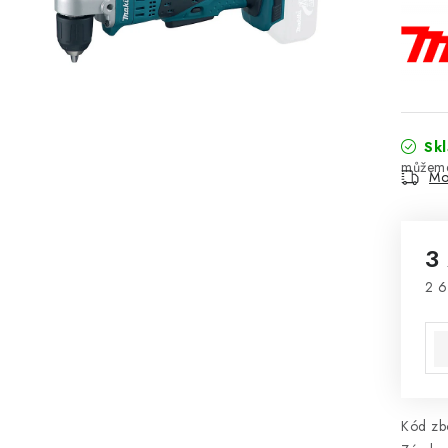
Sk
Mo
3
2 6
Mě
Kód zbo