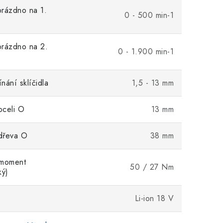
rázdno na 1.
0 - 500 min-1
prázdno na 2.
0 - 1.900 min-1
nání sklíčidla
1,5 - 13 mm
oceli O
13 mm
dřeva O
38 mm
 moment
50 / 27 Nm
ký)
Li-ion 18 V