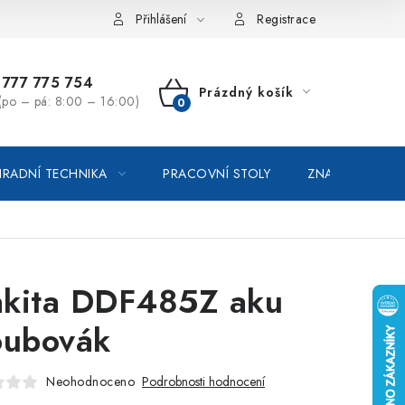
vka / odstoupení od smlouvy
Online platby Comgate
Přihlášení
Registrace
777 775 754
Prázdný košík
(po – pá: 8:00 – 16:00)
NÁKUPNÍ
KOŠÍK
RADNÍ TECHNIKA
PRACOVNÍ STOLY
ZNAČKOVACÍ SP
kita DDF485Z aku
oubovák
Neohodnoceno
Podrobnosti hodnocení