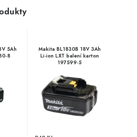
rodukty
8V 5Ah
Makita BL1830B 18V 3Ah
80-8
Li-ion LXT balení karton
197599-5