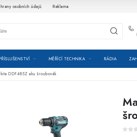
hrany osobních údajů
Reklamace
Kontakty
Moje objedná
PŘÍSLUŠENSTVÍ
MĚŘÍCÍ TECHNIKA
RÁDIA
ZAH
kita DDF485Z aku šroubovák
Ma
šr