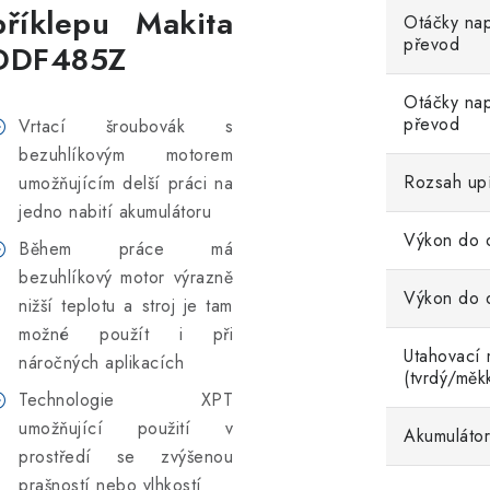
příklepu Makita
Otáčky nap
převod
DDF485Z
Otáčky na
převod
Vrtací šroubovák s
bezuhlíkovým motorem
Rozsah upí
umožňujícím delší práci na
jedno nabití akumulátoru
Výkon do 
Během práce má
bezuhlíkový motor výrazně
Výkon do 
nižší teplotu a stroj je tam
možné použít i při
Utahovací
náročných aplikacích
(tvrdý/měk
Technologie XPT
umožňující použití v
Akumulátor
prostředí se zvýšenou
prašností nebo vlhkostí