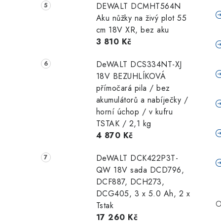
DEWALT DCMHT564N
Aku nůžky na živý plot 55
cm 18V XR, bez aku
3 810 Kč
DeWALT DCS334NT-XJ
18V BEZUHLÍKOVÁ
přímočará pila / bez
akumulátorů a nabíječky /
horní úchop / v kufru
TSTAK / 2,1 kg
4 870 Kč
DeWALT DCK422P3T-
QW 18V sada DCD796,
DCF887, DCH273,
DCG405, 3 x 5.0 Ah, 2 x
O
Tstak
17 260 Kč