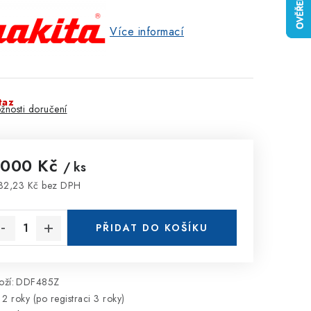
Více informací
taz
žnosti doručení
 000 Kč
/ ks
32,23 Kč bez DPH
rná cena:
PŘIDAT DO KOŠÍKU
ží:
DDF485Z
2 roky (po registraci 3 roky)