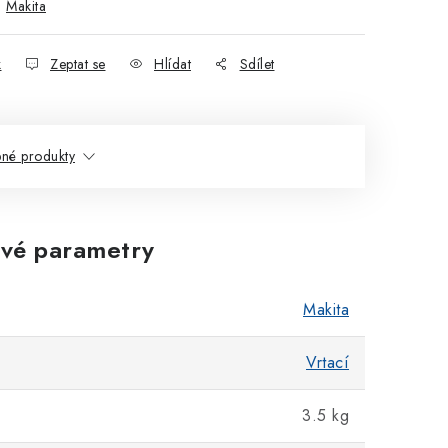
:
Makita
k
Zeptat se
Hlídat
Sdílet
né produkty
vé parametry
Makita
Vrtací
3.5 kg