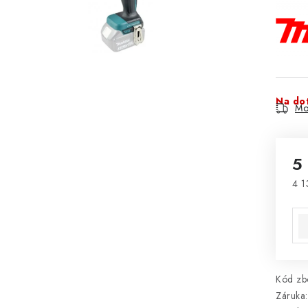
Na do
Mo
5
4 1
Mě
Kód zbo
Záruka
: