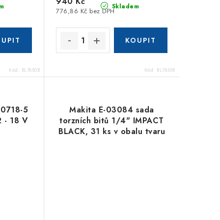
940 Kč
m
Skladem
776,86 Kč bez DPH
Kód:
BL1850B
Kód:
BL1830B
30718-5
Makita E-03084 sada
2 - 18 V
torzních bitů 1/4" IMPACT
BLACK, 31 ks v obalu tvaru
baterie