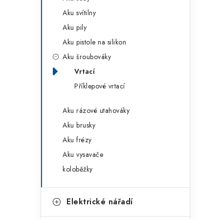
g
r
Aku svítilny
o
Aku pily
a
r
Aku pistole na silikon
n
i
Aku šroubováky
e
n
Vrtací
í
Příklepové vrtací
p
Aku rázové utahováky
a
Aku brusky
Aku frézy
n
Aku vysavače
e
koloběžky
l
Elektrické nářadí