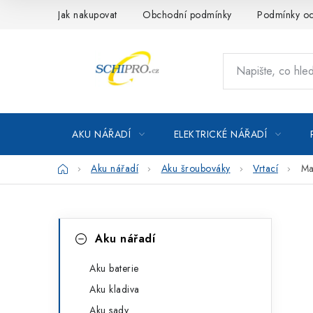
Přejít
Jak nakupovat
Obchodní podmínky
Podmínky oc
na
obsah
AKU NÁŘADÍ
ELEKTRICKÉ NÁŘADÍ
Domů
Aku nářadí
Aku šroubováky
Vrtací
Ma
P
K
Přeskočit
Aku nářadí
kategorie
a
o
t
Aku baterie
s
Aku kladiva
e
t
Aku sady