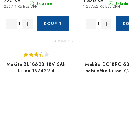
270 Kč
1 570 Kč
Skladem
Sklade
223,14 Kč bez DPH
1 297,52 Kč bez DPH
Kód:
2607017319
Makita BL1860B 18V 6Ah
Makita DC18RC 6
Li-ion 197422-4
nabíječka Li-ion 7,