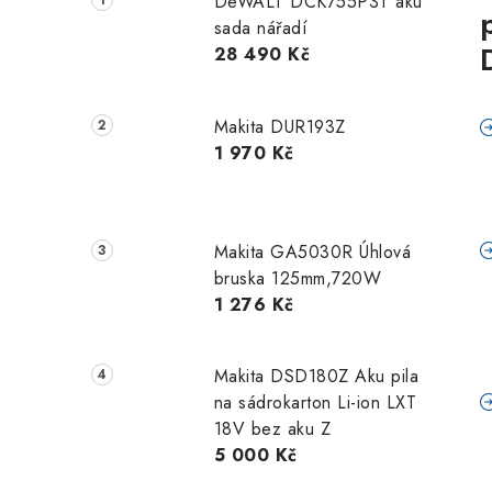
DeWALT DCK755P3T aku
sada nářadí
28 490 Kč
Makita DUR193Z
1 970 Kč
Makita GA5030R Úhlová
bruska 125mm,720W
1 276 Kč
Makita DSD180Z Aku pila
na sádrokarton Li-ion LXT
18V bez aku Z
5 000 Kč