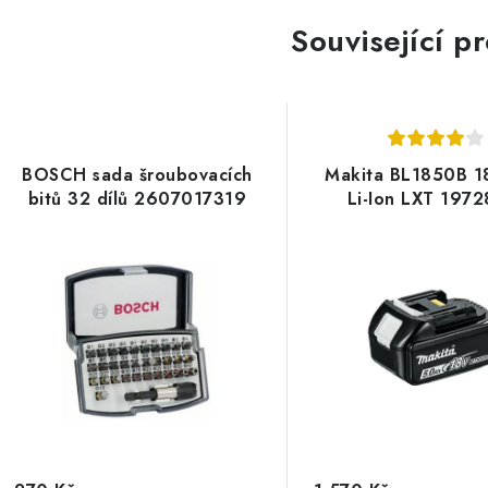
Související p
BOSCH sada šroubovacích
Makita BL1850B 1
bitů 32 dílů 2607017319
Li-Ion LXT 1972