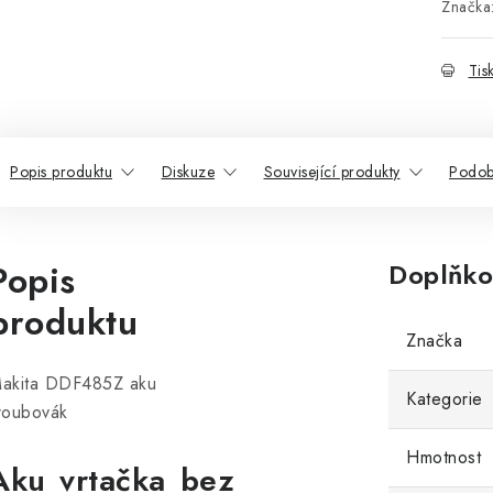
Značka
Tis
Popis produktu
Diskuze
Související produkty
Podob
Popis
Doplňko
produktu
Značka
akita DDF485Z aku
Kategorie
roubovák
Hmotnost
Aku vrtačka bez