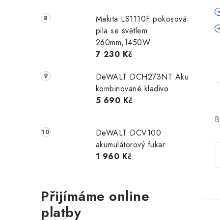
Makita LS1110F pokosová
pila se světlem
260mm,1450W
7 230 Kč
DeWALT DCH273NT Aku
kombinované kladivo
5 690 Kč
B
DeWALT DCV100
akumulátorový fukar
1 960 Kč
Přijímáme online
platby