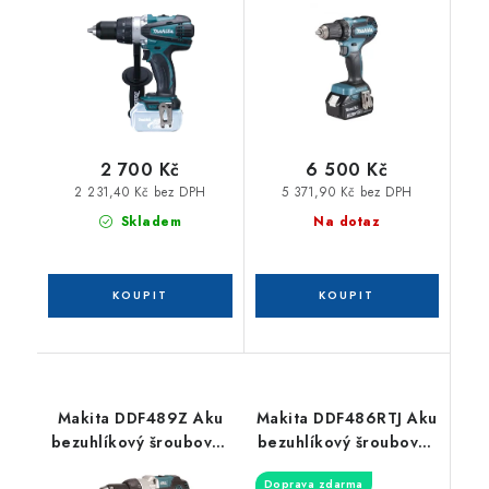
2 700 Kč
6 500 Kč
2 231,40 Kč bez DPH
5 371,90 Kč bez DPH
Skladem
Na dotaz
Makita DDF489Z Aku
Makita DDF486RTJ Aku
bezuhlíkový šroubovák
bezuhlíkový šroubovák
Li-ion LXT 18V, bez aku
Li-ion LXT 18V 5,0
Doprava zdarma