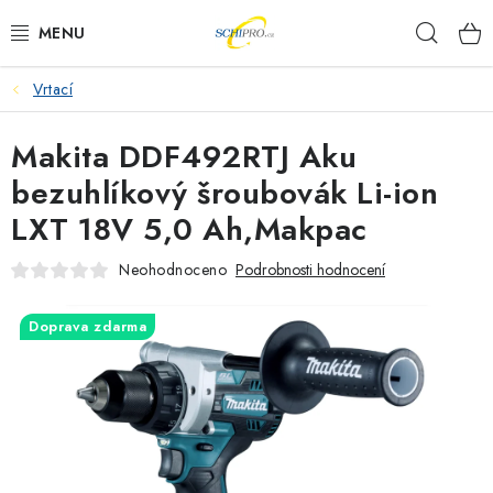
Přejít
Hleda
na
obsah
Vrtací
AKU NÁŘADÍ
Makita DDF492RTJ Aku
ELEKTRICKÉ NÁŘADÍ
bezuhlíkový šroubovák Li-ion
PŘÍSLUŠENSTVÍ
LXT 18V 5,0 Ah,Makpac
MĚŘÍCÍ TECHNIKA
Neohodnoceno
Podrobnosti hodnocení
RÁDIA
Doprava zdarma
ZAHRADNÍ TECHNIKA
PRACOVNÍ STOLY