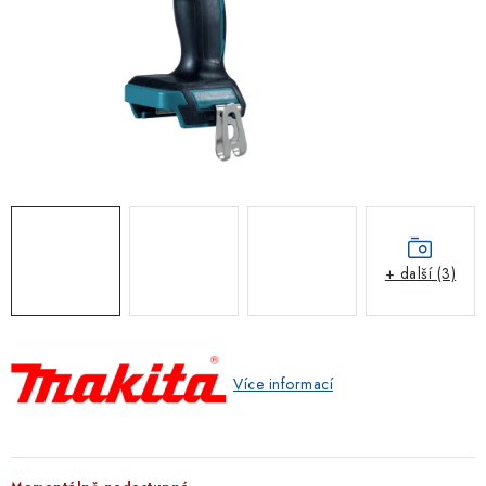
ZNAČKOVACÍ SPREJE
Jak nakupovat
Obchodní podmínky
Podmínky ochrany osobních údajů
Reklamace
Kontakty
Moje objednávka / odstoupení od smlouvy
Online platby Comgate
+ další (3)
Více informací