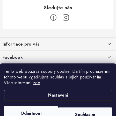
Z
á
Informace pro vás
p
a
Jak nakupovat
Facebook
t
Obchodní podmínky
í
Tento web používá soubory cookie. Dalším procházením
Podmínky ochrany osobních údajů
tohoto webu vyjadřujete souhlas s jejich používáním..
Více informací
zde
.
Reklamace
Kontakty
Nastavení
Moje objednávka / odstoupení od smlouvy
Copyright 2026
Schipro, s.r.o.
. Všechna práva vyhrazena.
Upravit nastavení
Odmítnout
Online platby Comgate
Souhlasím
cookies