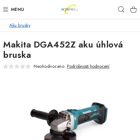
Přejít
Hleda
na
obsah
Aku brusky
AKU NÁŘADÍ
Makita DGA452Z aku úhlová
ELEKTRICKÉ NÁŘADÍ
bruska
PŘÍSLUŠENSTVÍ
Neohodnoceno
Podrobnosti hodnocení
MĚŘÍCÍ TECHNIKA
RÁDIA
ZAHRADNÍ TECHNIKA
PRACOVNÍ STOLY