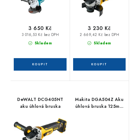
3 650 Kč
3 230 Kč
3 016,53 Kč bez DPH
2 669,42 Kč bez DPH
Skladem
Skladem
DeWALT DCG405NT
Makita DGA504Z Aku
aku úhlová bruska
úhlová bruska 125mm
Li-ion LXT 18V