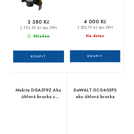
4 000 Kč
3 380 Kč
3 305,79 Kč bez DPH
2 793,39 Kč bez DPH
Na dotaz
Skladem
Makita DGA519Z Aku
DeWALT DCG405P2
úhlová bruska s
aku úhlová bruska
regulací a X-lock
125mm Li-ion LXT 18V