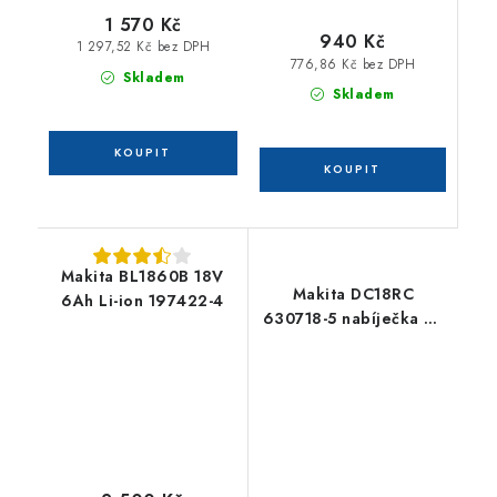
1 570 Kč
940 Kč
1 297,52 Kč bez DPH
776,86 Kč bez DPH
Skladem
Skladem
Makita BL1860B 18V
Makita DC18RC
6Ah Li-ion 197422-4
630718-5 nabíječka Li-
ion 7,2 - 18 V