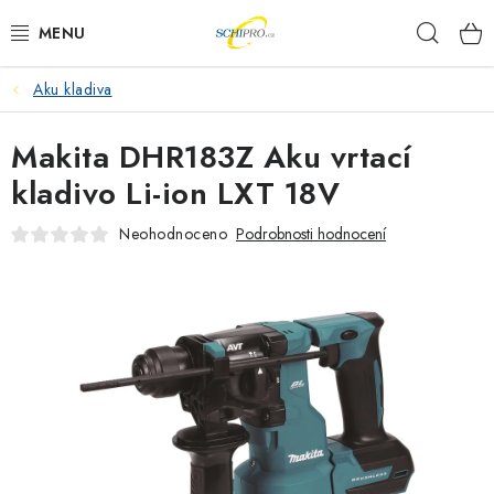
Přejít
Hleda
na
obsah
Aku kladiva
AKU NÁŘADÍ
Makita DHR183Z Aku vrtací
ELEKTRICKÉ NÁŘADÍ
kladivo Li-ion LXT 18V
PŘÍSLUŠENSTVÍ
Neohodnoceno
Podrobnosti hodnocení
MĚŘÍCÍ TECHNIKA
RÁDIA
ZAHRADNÍ TECHNIKA
PRACOVNÍ STOLY