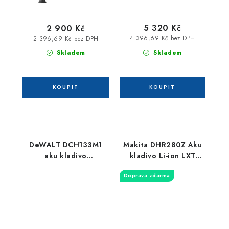
5 320 Kč
2 900 Kč
4 396,69 Kč bez DPH
2 396,69 Kč bez DPH
Skladem
Skladem
DeWALT DCH133M1
Makita DHR280Z Aku
aku kladivo
kladivo Li-ion LXT
bezuhlíkové
2x18V, bez aku Z
Doprava zdarma