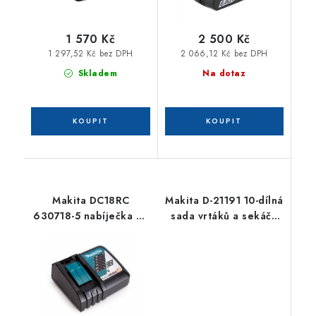
1 570 Kč
2 500 Kč
1 297,52 Kč bez DPH
2 066,12 Kč bez DPH
Skladem
Na dotaz
Makita DC18RC
Makita D-21191 10-dílná
630718-5 nabíječka Li-
sada vrtáků a sekáčů
ion 7,2 - 18 V
SDS+