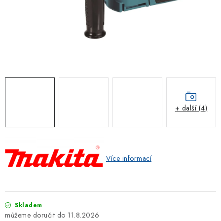
ZNAČKOVACÍ SPREJE
Jak nakupovat
Obchodní podmínky
Podmínky ochrany osobních údajů
Reklamace
Kontakty
Moje objednávka / odstoupení od smlouvy
Online platby Comgate
+ další (4)
Více informací
Skladem
11.8.2026