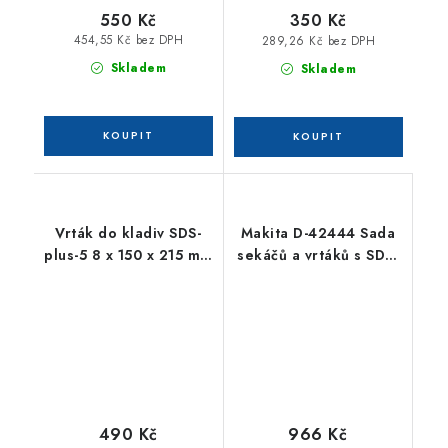
550 Kč
350 Kč
454,55 Kč bez DPH
289,26 Kč bez DPH
Skladem
Skladem
Vrták do kladiv SDS-
Makita D-42444 Sada
plus-5 8 x 150 x 215 mm
sekáčů a vrtáků s SDS-
/ 10ks BOSCH
plus v kufru 17ks
2608585624
490 Kč
966 Kč