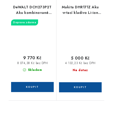
DeWALT DCH273P2T
Makita DHR171Z Aku
Aku kombinované
vrtací kladivo Li-ion
kladivo SDS-Plus
LXT 18V
Doprava zdarma
9 770 Kč
5 000 Kč
8 074,38 Kč bez DPH
4 132,23 Kč bez DPH
Skladem
Na dotaz