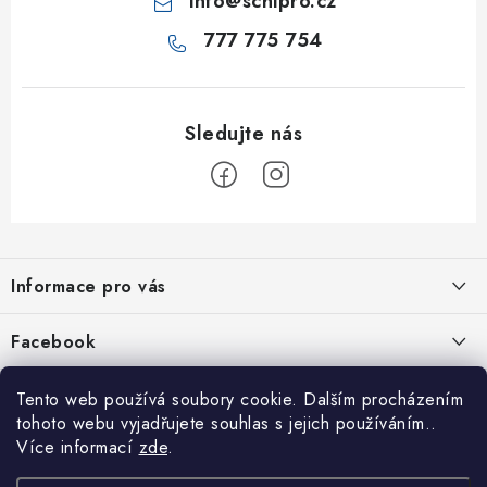
info
@
schipro.cz
777 775 754
Z
á
Informace pro vás
p
a
Jak nakupovat
Facebook
t
Obchodní podmínky
í
Tento web používá soubory cookie. Dalším procházením
Podmínky ochrany osobních údajů
tohoto webu vyjadřujete souhlas s jejich používáním..
Více informací
zde
.
Reklamace