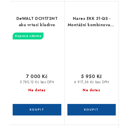
DeWALT DCH172NT
Narex EKK 31-QS -
aku vrtací kladivo
Montážní kombinované
kladivo QUICKSYSTEM
Doprava zdarma
7 000 Kč
5 950 Kč
5 785,12 Kč bez DPH
4 917,36 Kč bez DPH
Na dotaz
Na dotaz