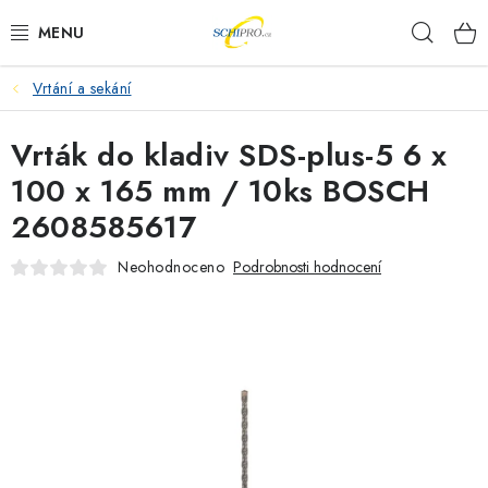
Přejít
Hleda
na
obsah
Vrtání a sekání
AKU NÁŘADÍ
Vrták do kladiv SDS-plus-5 6 x
ELEKTRICKÉ NÁŘADÍ
100 x 165 mm / 10ks BOSCH
PŘÍSLUŠENSTVÍ
2608585617
MĚŘÍCÍ TECHNIKA
Neohodnoceno
Podrobnosti hodnocení
RÁDIA
ZAHRADNÍ TECHNIKA
PRACOVNÍ STOLY