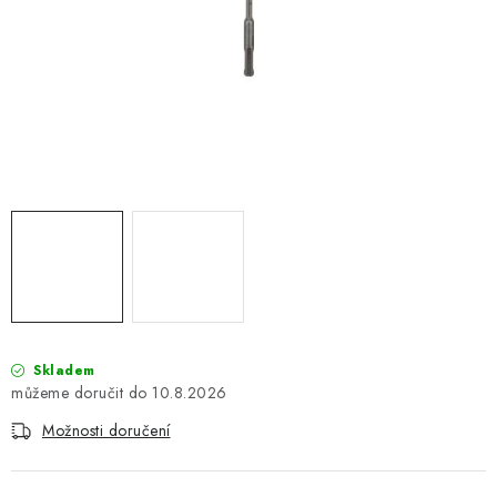
ZNAČKOVACÍ SPREJE
Jak nakupovat
Obchodní podmínky
Podmínky ochrany osobních údajů
Reklamace
Kontakty
Moje objednávka / odstoupení od smlouvy
Online platby Comgate
Skladem
10.8.2026
Možnosti doručení