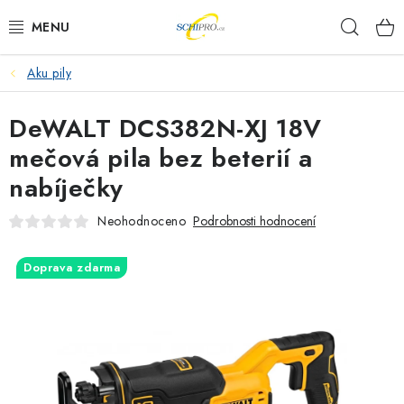
Přejít
Hleda
na
obsah
Aku pily
AKU NÁŘADÍ
DeWALT DCS382N-XJ 18V
ELEKTRICKÉ NÁŘADÍ
mečová pila bez beterií a
PŘÍSLUŠENSTVÍ
nabíječky
MĚŘÍCÍ TECHNIKA
Neohodnoceno
Podrobnosti hodnocení
RÁDIA
Doprava zdarma
ZAHRADNÍ TECHNIKA
PRACOVNÍ STOLY