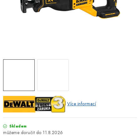
ZNAČKOVACÍ SPREJE
Jak nakupovat
Obchodní podmínky
Podmínky ochrany osobních údajů
Reklamace
Kontakty
Moje objednávka / odstoupení od smlouvy
Online platby Comgate
Více informací
Skladem
11.8.2026