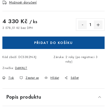
Možnosti doručení
4 330 Kč
/ ks
3 578,51 Kč bez DPH
Měrná cena:
PŘIDAT DO KOŠÍKU
Kód zboží:
DCS382N-XJ
Záruka
:
2 roky (po registraci 3
roky)
Značka:
DeWALT
Tisk
Zeptat se
Hlídat
Sdílet
Popis produktu