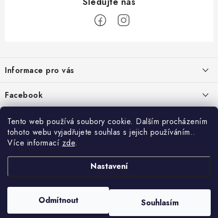
Z
á
Informace pro vás
p
a
Jak nakupovat
Facebook
t
Obchodní podmínky
í
Tento web používá soubory cookie. Dalším procházením
Podmínky ochrany osobních údajů
tohoto webu vyjadřujete souhlas s jejich používáním..
Více informací
zde
.
Reklamace
Kontakty
Nastavení
Moje objednávka / odstoupení od smlouvy
Copyright 2026
Schipro, s.r.o.
. Všechna práva vyhrazena.
Upravit nastavení
Odmítnout
Online platby Comgate
Souhlasím
cookies
Vytvořil Shoptet