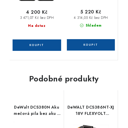
5 220 Kč
4 200 Kč
4 314,05 Kč bez DPH
3 471,07 Kč bez DPH
Skladem
Na dotaz
Podobné produkty
DeWalt DCS380N Aku
DeWALT DCS386NT-XJ
mečová pila bez aku a
18V FLEXVOLT
nabíječky
ADVANTAGE mečová
pila / bez akumulátorů