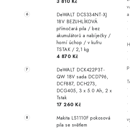
3 810 Kč
v
a
DeWALT DCS334NT-XJ
18V BEZUHLÍKOVÁ
•
přímočará pila / bez
•
akumulátorů a nabíječky /
•
horní úchop / v kufru
H
TSTAK / 2,1 kg
•
4 870 Kč
•
p
DeWALT DCK422P3T-
QW 18V sada DCD796,
T
DCF887, DCH273,
•
DCG405, 3 x 5.0 Ah, 2 x
•
Tstak
•
17 260 Kč
•
Makita LS1110F pokosová
v
pila se světlem
•