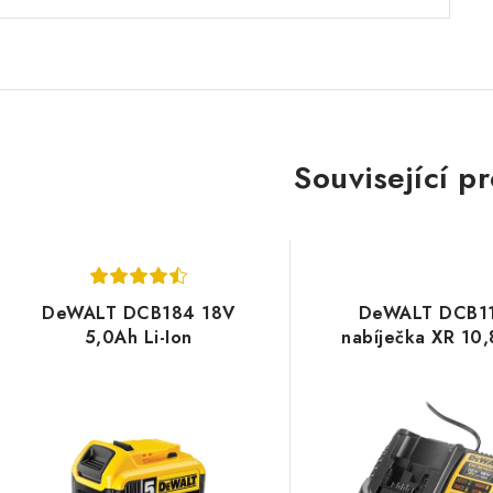
Související p
DeWALT DCB184 18V
DeWALT DCB1
5,0Ah Li-Ion
nabíječka XR 10,