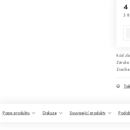
4
3 8
Mě
Kód zbo
Záruka
:
Značka
Tis
Popis produktu
Diskuze
Související produkty
Podob