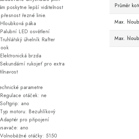
Průměr ko
ám poskytne lepší viditelnost
 přesnost řezné linie.
Max. hloub
 Hloubková páka
 Palubní LED osvětlení
Max. hloub
 Truhlářský úhelník Rafter
ook
 Elektronická brzda
 Sekundární rukojeť pro extra
řilnavost
echnické parametre
 Regulace otáček: ne
 Softgrip: ano
 Typ motoru: Bezuhlíkový
 Adaptér pro připojení
ysavače: ano
 Volnoběžné otáčky: 5150