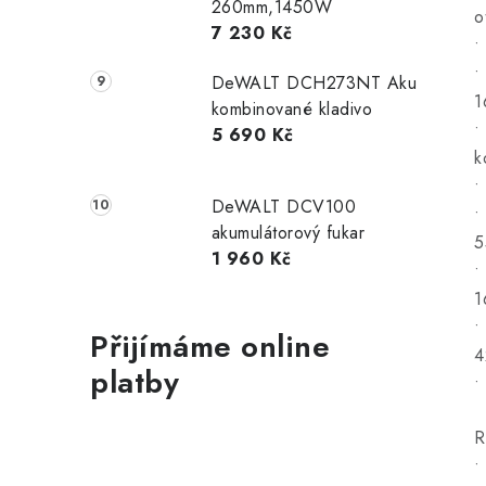
260mm,1450W
o
7 230 Kč
•
•
DeWALT DCH273NT Aku
1
kombinované kladivo
•
5 690 Kč
k
•
DeWALT DCV100
•
akumulátorový fukar
5
1 960 Kč
•
1
•
Přijímáme online
4
platby
•
R
•