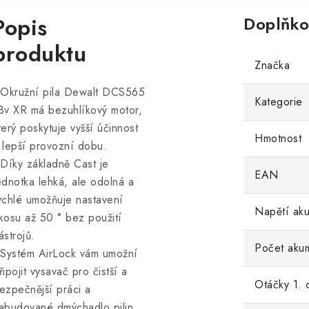
Popis
Doplňko
produktu
Značka
 Okružní pila Dewalt DCS565
Kategorie
8v XR má bezuhlíkový motor,
terý poskytuje vyšší účinnost
Hmotnost
 lepší provozní dobu.
 Díky základně Cast je
EAN
ednotka lehká, ale odolná a
ychlé umožňuje nastavení
Napětí aku
kosu až 50 ° bez použití
ástrojů.
Počet akum
 Systém AirLock vám umožní
řipojit vysavač pro čistší a
Otáčky 1. 
ezpečnější práci a
abudované dmýchadlo pilin