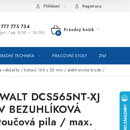
vka / odstoupení od smlouvy
Online platby Comgate
Přihlášení
Registrace
777 775 754
Prázdný košík
(po – pá: 8:00 – 16:00)
NÁKUPNÍ
KOŠÍK
RADNÍ TECHNIKA
PRACOVNÍ STOLY
ZNAČKOVACÍ SP
abíječky / kotouč 165 x 20 mm / elektronická brzda /
WALT DCS565NT-XJ
V BEZUHLÍKOVÁ
toučová pila / max.