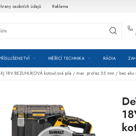
hrany osobních údajů
Reklamace
Kontakty
Moje objedná
PŘÍSLUŠENSTVÍ
MĚŘÍCÍ TECHNIKA
RÁDIA
ZAH
18V BEZUHLÍKOVÁ kotoučová pila / max. prořez 55 mm / bez aku a n
De
18
ko