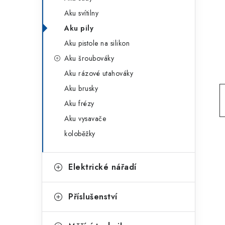
g
r
Aku svítilny
o
Aku pily
a
r
Aku pistole na silikon
n
i
Aku šroubováky
e
n
Aku rázové utahováky
í
Aku brusky
Aku frézy
p
Aku vysavače
a
koloběžky
n
e
Elektrické nářadí
l
Příslušenství