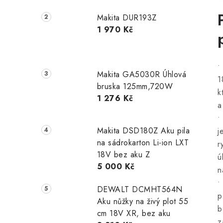
Makita DUR193Z
1 970 Kč
•
Makita GA5030R Úhlová
1
bruska 125mm,720W
k
1 276 Kč
a
•
Makita DSD180Z Aku pila
j
na sádrokarton Li-ion LXT
r
18V bez aku Z
ú
5 000 Kč
n
•
DEWALT DCMHT564N
p
Aku nůžky na živý plot 55
b
cm 18V XR, bez aku
z