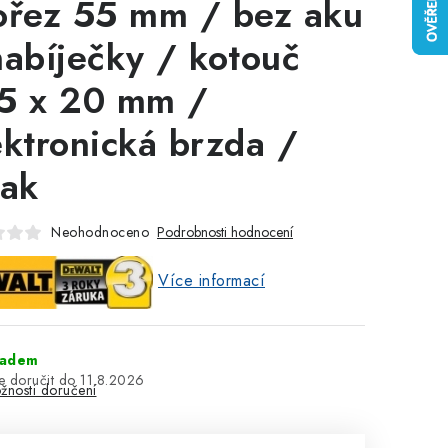
ořez 55 mm / bez aku
nabíječky / kotouč
5 x 20 mm /
ektronická brzda /
tak
Neohodnoceno
Podrobnosti hodnocení
Více informací
ladem
11.8.2026
žnosti doručení