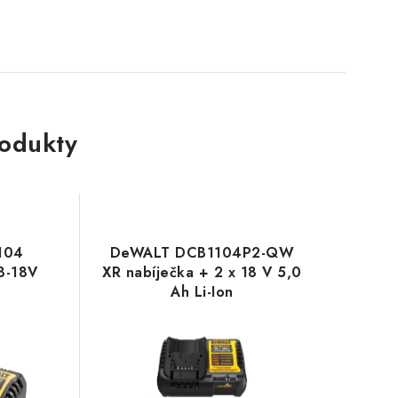
rodukty
104
DeWALT DCB1104P2-QW
8-18V
XR nabíječka + 2 x 18 V 5,0
Ah Li-Ion