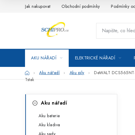
Přejít
Jak nakupovat
Obchodní podmínky
Podmínky oc
na
obsah
AKU NÁŘADÍ
ELEKTRICKÉ NÁŘADÍ
Domů
Aku nářadí
Aku pily
DeWALT DCS565NT-XJ 
Tstak
P
K
Přeskočit
Aku nářadí
kategorie
a
o
t
Aku baterie
s
Aku kladiva
e
t
Aku sady