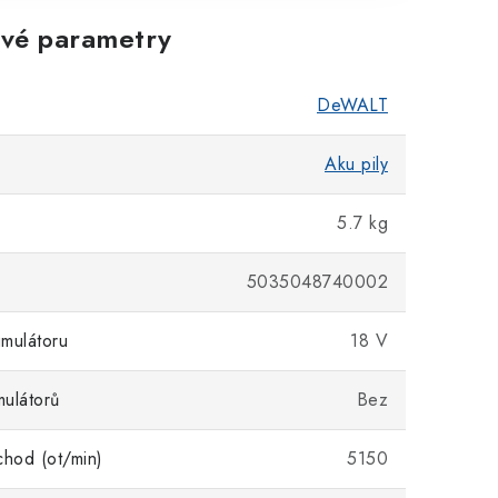
vé parametry
DeWALT
Aku pily
5.7 kg
5035048740002
mulátoru
18 V
ulátorů
Bez
chod (ot/min)
5150