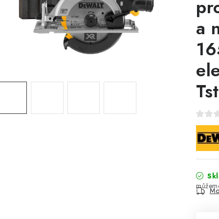
pr
a 
16
el
Ts
Sk
Mo