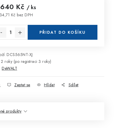
 640 Kč
/ ks
34,71 Kč bez DPH
rná cena:
PŘIDAT DO KOŠÍKU
ží:
DCS565NT-XJ
2 roky (po registraci 3 roky)
:
DeWALT
k
Zeptat se
Hlídat
Sdílet
né produkty