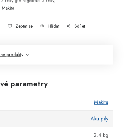
2 roky (po registraci 3 roky)
:
Makita
k
Zeptat se
Hlídat
Sdílet
né produkty
vé parametry
Makita
Aku pily
2.4 kg