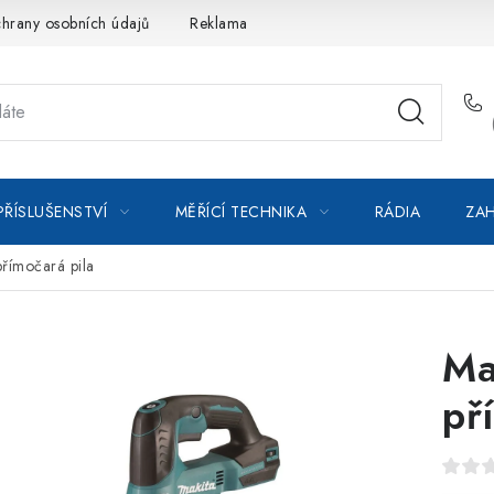
hrany osobních údajů
Reklamace
Kontakty
Moje objedná
PŘÍSLUŠENSTVÍ
MĚŘÍCÍ TECHNIKA
RÁDIA
ZAH
římočará pila
Ma
př