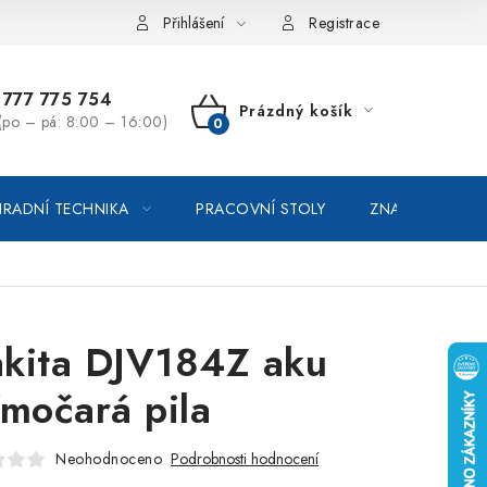
vka / odstoupení od smlouvy
Online platby Comgate
Přihlášení
Registrace
777 775 754
Prázdný košík
(po – pá: 8:00 – 16:00)
NÁKUPNÍ
KOŠÍK
RADNÍ TECHNIKA
PRACOVNÍ STOLY
ZNAČKOVACÍ SP
kita DJV184Z aku
ímočará pila
Neohodnoceno
Podrobnosti hodnocení