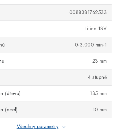
0088381762533
Li-ion 18V
hů
0-3.000 min-1
hu
23 mm
4 stupně
n (dřevo)
135 mm
n (ocel)
10 mm
Všechny parametry