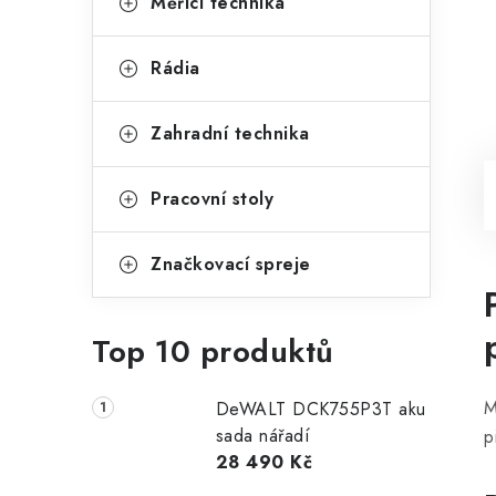
Měřící technika
Rádia
Zahradní technika
Pracovní stoly
Značkovací spreje
Top 10 produktů
M
DeWALT DCK755P3T aku
sada nářadí
p
28 490 Kč