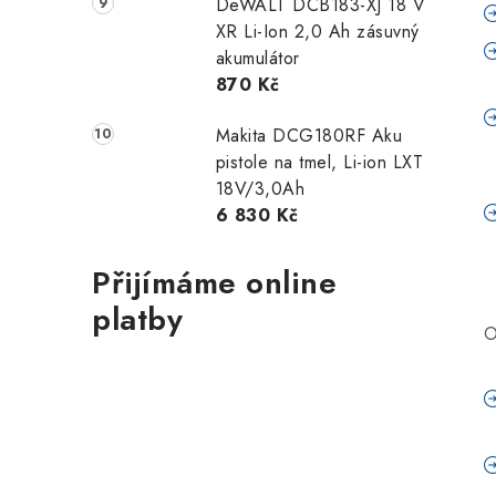
DeWALT DCB183-XJ 18 V
XR Li-Ion 2,0 Ah zásuvný
akumulátor
870 Kč
Makita DCG180RF Aku
pistole na tmel, Li-ion LXT
18V/3,0Ah
6 830 Kč
Přijímáme online
platby
O