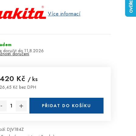
Více informací
ladem
11.8.2026
žnosti doručení
 420 Kč
/ ks
26,45 Kč bez DPH
rná cena:
PŘIDAT DO KOŠÍKU
ží:
DJV184Z