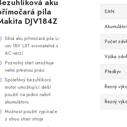
Bezuhlíková aku
přímočará pila
EAN
Makita DJV184Z
Akumulátor
Silná aku přímočará pila Li-
Počet zdvi
ion 18V LXT srovnatelná s
AC verzí
Výška zdvi
Pozvolný start umožňuje
velmi přesnou práci
Předkyv
Spolehlivý bezuhlíkový
Řezný výko
motor umožňující delší
použití na jedno nabití
Řezný výko
akumulátoru
Možnost použití vypínače
z obou stran stroje