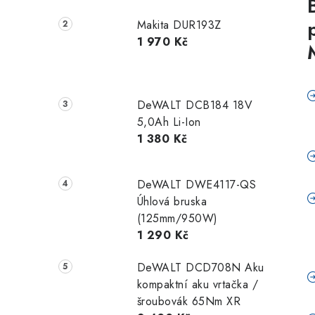
Makita DUR193Z
1 970 Kč
DeWALT DCB184 18V
5,0Ah Li-Ion
1 380 Kč
DeWALT DWE4117-QS
Úhlová bruska
(125mm/950W)
1 290 Kč
DeWALT DCD708N Aku
kompaktní aku vrtačka /
šroubovák 65Nm XR