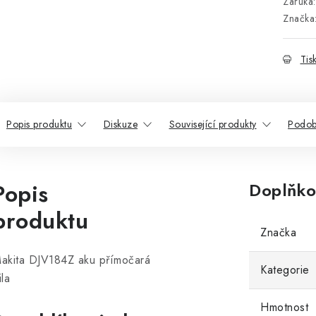
Záruka
:
Značka
Tis
Popis produktu
Diskuze
Související produkty
Podob
Popis
Doplňko
produktu
Značka
akita DJV184Z aku přímočará
Kategorie
ila
Hmotnost