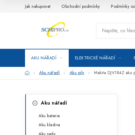
Přejít
Jak nakupovat
Obchodní podmínky
Podmínky oc
na
obsah
AKU NÁŘADÍ
ELEKTRICKÉ NÁŘADÍ
Domů
Aku nářadí
Aku pily
Makita DJV184Z aku p
P
K
Přeskočit
Aku nářadí
kategorie
a
o
t
Aku baterie
s
Aku kladiva
e
t
Aku sady