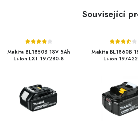
Související p
Makita BL1850B 18V 5Ah
Makita BL1860B 1
Li-Ion LXT 197280-8
Li-ion 197422