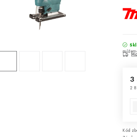
Sk
Mo
3
2 8
Mě
Kód zbo