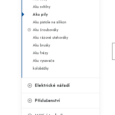
g
r
Aku svítilny
o
Aku pily
a
r
Aku pistole na silikon
n
i
Aku šroubováky
e
n
Aku rázové utahováky
í
Aku brusky
Aku frézy
p
Aku vysavače
a
koloběžky
n
e
Elektrické nářadí
l
Příslušenství