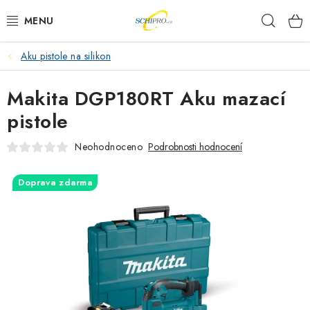
Přejít
Hleda
na
obsah
Aku pistole na silikon
AKU NÁŘADÍ
Makita DGP180RT Aku mazací
ELEKTRICKÉ NÁŘADÍ
pistole
PŘÍSLUŠENSTVÍ
Neohodnoceno
Podrobnosti hodnocení
MĚŘÍCÍ TECHNIKA
Doprava zdarma
RÁDIA
ZAHRADNÍ TECHNIKA
PRACOVNÍ STOLY