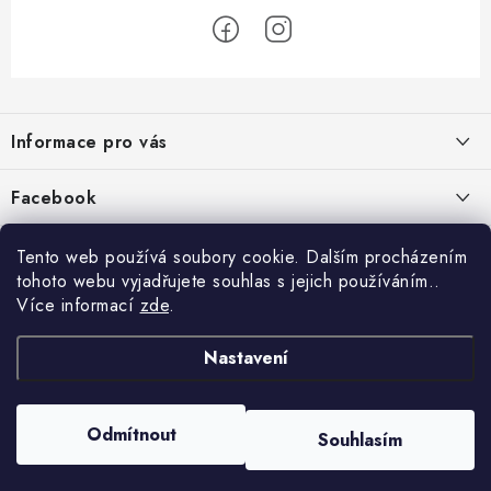
Z
á
Informace pro vás
p
a
Jak nakupovat
Facebook
t
Obchodní podmínky
í
Tento web používá soubory cookie. Dalším procházením
Podmínky ochrany osobních údajů
tohoto webu vyjadřujete souhlas s jejich používáním..
Více informací
zde
.
Reklamace
Kontakty
Nastavení
Moje objednávka / odstoupení od smlouvy
Copyright 2026
Schipro, s.r.o.
. Všechna práva vyhrazena.
Upravit nastavení
Odmítnout
Online platby Comgate
Souhlasím
cookies
Vytvořil Shoptet