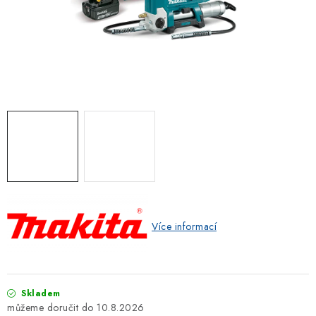
ZNAČKOVACÍ SPREJE
Jak nakupovat
Obchodní podmínky
Podmínky ochrany osobních údajů
Reklamace
Kontakty
Moje objednávka / odstoupení od smlouvy
Online platby Comgate
Více informací
Skladem
10.8.2026