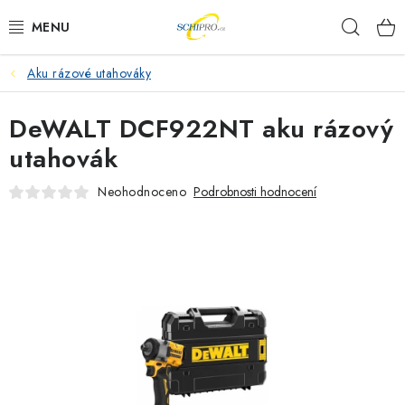
Přejít
Hleda
na
obsah
Aku rázové utahováky
AKU NÁŘADÍ
DeWALT DCF922NT aku rázový
ELEKTRICKÉ NÁŘADÍ
utahovák
PŘÍSLUŠENSTVÍ
Neohodnoceno
Podrobnosti hodnocení
MĚŘÍCÍ TECHNIKA
RÁDIA
ZAHRADNÍ TECHNIKA
PRACOVNÍ STOLY