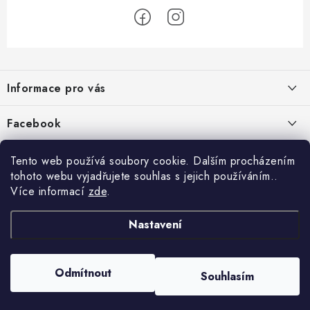
Z
á
Informace pro vás
p
a
Jak nakupovat
Facebook
t
Obchodní podmínky
í
Tento web používá soubory cookie. Dalším procházením
Podmínky ochrany osobních údajů
tohoto webu vyjadřujete souhlas s jejich používáním..
Více informací
zde
.
Reklamace
Kontakty
Nastavení
Moje objednávka / odstoupení od smlouvy
Copyright 2026
Schipro, s.r.o.
. Všechna práva vyhrazena.
Upravit nastavení
Odmítnout
Online platby Comgate
Souhlasím
cookies
Vytvořil Shoptet