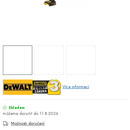
ZNAČKOVACÍ SPREJE
Jak nakupovat
Obchodní podmínky
Podmínky ochrany osobních údajů
Reklamace
Kontakty
Moje objednávka / odstoupení od smlouvy
Online platby Comgate
Více informací
Skladem
11.8.2026
Možnosti doručení