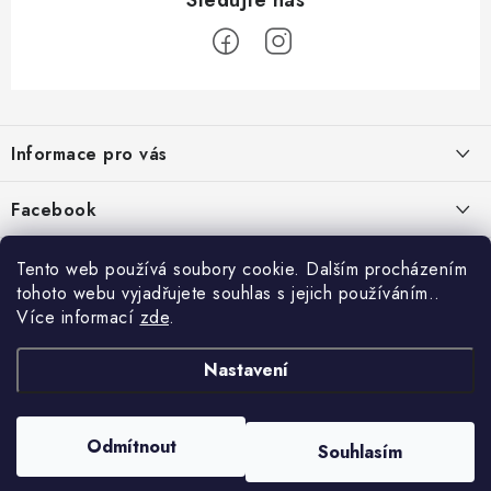
Z
á
Informace pro vás
p
a
Jak nakupovat
Facebook
t
Obchodní podmínky
í
Tento web používá soubory cookie. Dalším procházením
Podmínky ochrany osobních údajů
tohoto webu vyjadřujete souhlas s jejich používáním..
Více informací
zde
.
Reklamace
Kontakty
Nastavení
Moje objednávka / odstoupení od smlouvy
Copyright 2026
Schipro, s.r.o.
. Všechna práva vyhrazena.
Upravit nastavení
Odmítnout
Online platby Comgate
Souhlasím
cookies
Vytvořil Shoptet