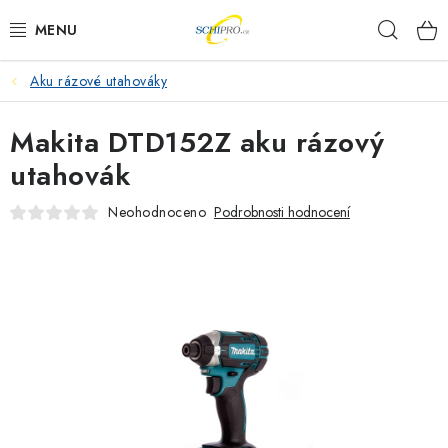
Přejít
Hleda
na
obsah
Aku rázové utahováky
AKU NÁŘADÍ
Makita DTD152Z aku rázový
ELEKTRICKÉ NÁŘADÍ
utahovák
PŘÍSLUŠENSTVÍ
Neohodnoceno
Podrobnosti hodnocení
MĚŘÍCÍ TECHNIKA
RÁDIA
ZAHRADNÍ TECHNIKA
PRACOVNÍ STOLY