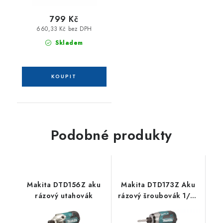
799 Kč
660,33 Kč bez DPH
Skladem
Podobné produkty
Makita DTD156Z aku
Makita DTD173Z Aku
rázový utahovák
rázový šroubovák 1/4"
Li-ion LXT 18V bez aku
Z