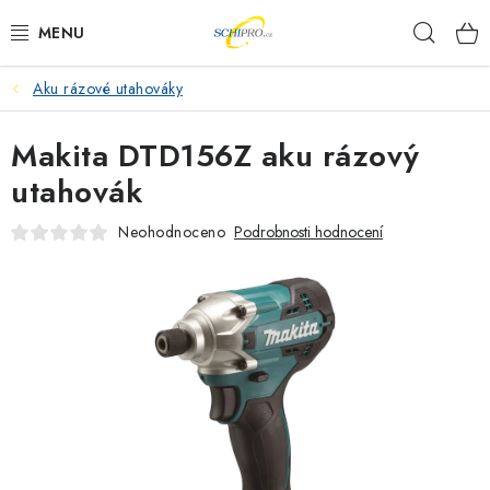
Přejít
Hleda
na
obsah
Aku rázové utahováky
AKU NÁŘADÍ
Makita DTD156Z aku rázový
ELEKTRICKÉ NÁŘADÍ
utahovák
PŘÍSLUŠENSTVÍ
Neohodnoceno
Podrobnosti hodnocení
MĚŘÍCÍ TECHNIKA
RÁDIA
ZAHRADNÍ TECHNIKA
PRACOVNÍ STOLY