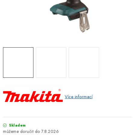
ZNAČKOVACÍ SPREJE
Jak nakupovat
Obchodní podmínky
Podmínky ochrany osobních údajů
Reklamace
Kontakty
Moje objednávka / odstoupení od smlouvy
Online platby Comgate
Více informací
Skladem
7.8.2026