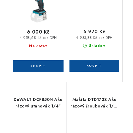
5 970 Kč
6 000 Kč
4 933,88 Kč bez DPH
4 958,68 Kč bez DPH
Skladem
Na dotaz
DeWALT DCF850N Aku
Makita DTD173Z Aku
rázový utahovák 1/4"
rázový šroubovák 1/4"
Li-ion LXT 18V bez aku
Z