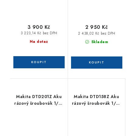
3 900 Kč
2 950 Kč
3 223,14 Kč bez DPH
2 438,02 Kč bez DPH
Na dotaz
Skladem
Makita DTD201Z Aku
Makita DTD158Z Aku
rázový šroubovák 1/4"
rázový šroubovák 1/4"
Li-ion LXT 18V, bez aku
Li-ion LXT 18V,bez aku
Z
Z