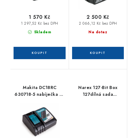
1 570 Kč
2 500 Kč
1 297,52 Kč bez DPH
2 066,12 Kč bez DPH
Skladem
Na dotaz
Makita DC18RC
Narex 127-Bit Box
630718-5 nabíječka Li-
127dílná sada
ion 7,2 - 18 V
šroubovacích bitů
Industrial-CrV