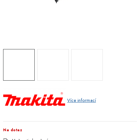
ZNAČKOVACÍ SPREJE
Jak nakupovat
Obchodní podmínky
Podmínky ochrany osobních údajů
Reklamace
Kontakty
Moje objednávka / odstoupení od smlouvy
Online platby Comgate
Více informací
Na dotaz