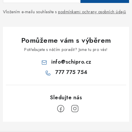
Vložením e-mailu souhlasíte s
podmínkami ochrany osobních údajů
Pomůžeme vám s výběrem
Potřebujete s něčím poradit? Jsme tu pro vás!
info
@
schipro.cz
777 775 754
Z