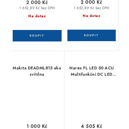
2 000 Kč
2 000 Kč
1 652,89 Kč bez DPH
1 652,89 Kč bez DPH
Na dotaz
Na dotaz
Makita DEADML815 aku
Narex FL LED 50 ACU
svítilna
Multifunkční DC LED
reflektor s duálním
systémem napájen
1 000 Kč
4 505 Kč