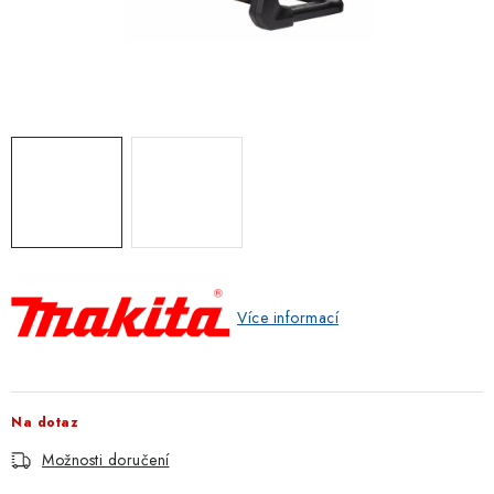
ZNAČKOVACÍ SPREJE
Jak nakupovat
Obchodní podmínky
Podmínky ochrany osobních údajů
Reklamace
Kontakty
Moje objednávka / odstoupení od smlouvy
Online platby Comgate
Více informací
Na dotaz
Možnosti doručení