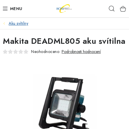
Přejít
Hleda
na
obsah
Aku svítilny
AKU NÁŘADÍ
Makita DEADML805 aku svítilna
ELEKTRICKÉ NÁŘADÍ
Neohodnoceno
Podrobnosti hodnocení
PŘÍSLUŠENSTVÍ
MĚŘÍCÍ TECHNIKA
RÁDIA
ZAHRADNÍ TECHNIKA
PRACOVNÍ STOLY