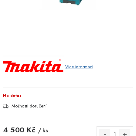
ZNAČKOVACÍ SPREJE
Jak nakupovat
Obchodní podmínky
Podmínky ochrany osobních údajů
Reklamace
Kontakty
Moje objednávka / odstoupení od smlouvy
Online platby Comgate
Více informací
Na dotaz
Možnosti doručení
4 500 Kč
/ ks