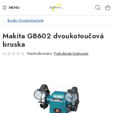
Přejít
Hleda
na
obsah
Brusky Dvoukotoučové
AKU NÁŘADÍ
Makita GB602 dvoukotoučová
ELEKTRICKÉ NÁŘADÍ
bruska
PŘÍSLUŠENSTVÍ
Neohodnoceno
Podrobnosti hodnocení
MĚŘÍCÍ TECHNIKA
RÁDIA
ZAHRADNÍ TECHNIKA
PRACOVNÍ STOLY