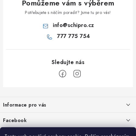
Pomůžeme vám s výběrem
Potřebujete s něčím poradit? Jsme tu pro vás!
info
@
schipro.cz
777 775 754
Z
á
Informace pro vás
p
a
Jak nakupovat
Facebook
t
Obchodní podmínky
í