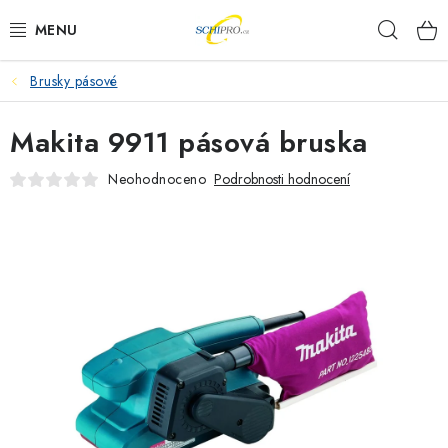
Přejít
Hleda
na
obsah
Brusky pásové
AKU NÁŘADÍ
Makita 9911 pásová bruska
ELEKTRICKÉ NÁŘADÍ
Neohodnoceno
Podrobnosti hodnocení
PŘÍSLUŠENSTVÍ
MĚŘÍCÍ TECHNIKA
RÁDIA
ZAHRADNÍ TECHNIKA
PRACOVNÍ STOLY