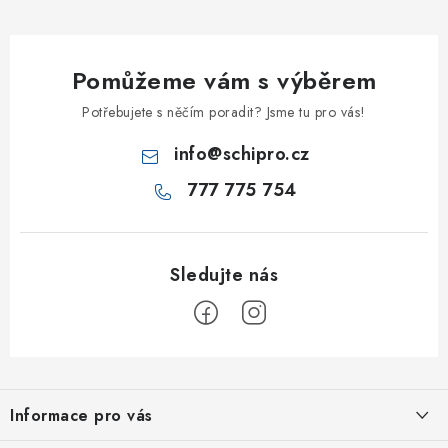
Pomůžeme vám s výběrem
Potřebujete s něčím poradit? Jsme tu pro vás!
info
@
schipro.cz
777 775 754
Z
á
Informace pro vás
p