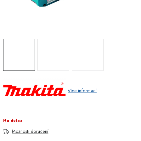
ZNAČKOVACÍ SPREJE
Jak nakupovat
Obchodní podmínky
Podmínky ochrany osobních údajů
Reklamace
Kontakty
Moje objednávka / odstoupení od smlouvy
Online platby Comgate
Více informací
Na dotaz
Možnosti doručení