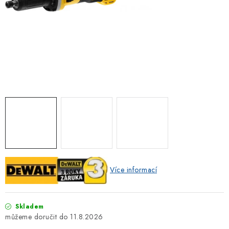
ZNAČKOVACÍ SPREJE
Jak nakupovat
Obchodní podmínky
Podmínky ochrany osobních údajů
Reklamace
Kontakty
Moje objednávka / odstoupení od smlouvy
Online platby Comgate
Více informací
Skladem
11.8.2026