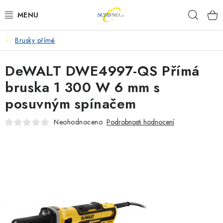
Přejít
Hleda
na
obsah
Brusky přímé
AKU NÁŘADÍ
DeWALT DWE4997-QS Přímá
ELEKTRICKÉ NÁŘADÍ
bruska 1 300 W 6 mm s
PŘÍSLUŠENSTVÍ
posuvným spínačem
MĚŘÍCÍ TECHNIKA
Neohodnoceno
Podrobnosti hodnocení
RÁDIA
ZAHRADNÍ TECHNIKA
PRACOVNÍ STOLY