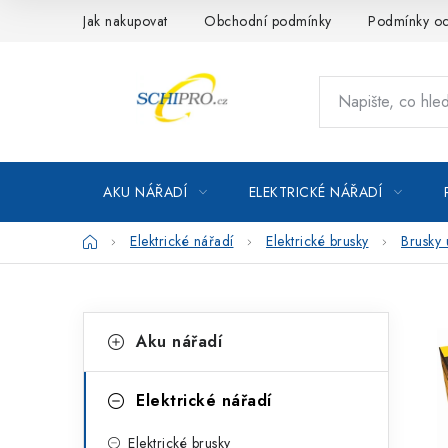
Přejít
Jak nakupovat
Obchodní podmínky
Podmínky oc
na
obsah
AKU NÁŘADÍ
ELEKTRICKÉ NÁŘADÍ
Domů
Elektrické nářadí
Elektrické brusky
Brusky 
P
K
Přeskočit
Aku nářadí
kategorie
a
o
t
s
Elektrické nářadí
e
t
Elektrické brusky