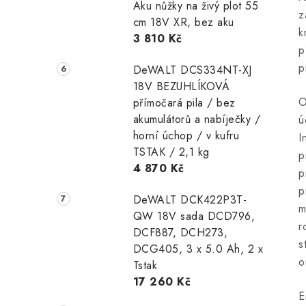
Aku nůžky na živý plot 55
z
cm 18V XR, bez aku
k
3 810 Kč
p
p
DeWALT DCS334NT-XJ
18V BEZUHLÍKOVÁ
O
přímočará pila / bez
akumulátorů a nabíječky /
ú
horní úchop / v kufru
I
TSTAK / 2,1 kg
p
4 870 Kč
p
p
DeWALT DCK422P3T-
m
QW 18V sada DCD796,
r
DCF887, DCH273,
s
DCG405, 3 x 5.0 Ah, 2 x
o
Tstak
17 260 Kč
E