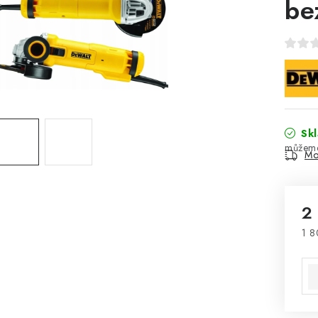
be
Sk
Mo
2
1 8
Mě