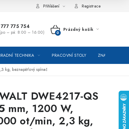
vka / odstoupení od smlouvy
Online platby Comgate
Přihlášení
Registrace
777 775 754
Prázdný košík
(po – pá: 8:00 – 16:00)
NÁKUPNÍ
KOŠÍK
RADNÍ TECHNIKA
PRACOVNÍ STOLY
ZNAČKOVACÍ SP
 kg, beznapěťový spínač
WALT DWE4217-QS
5 mm, 1200 W,
000 ot/min, 2,3 kg,