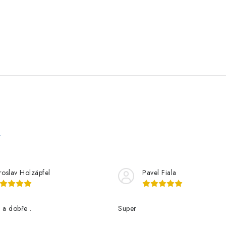
e
roslav Holzäpfel
Pavel Fiala
 a dobře .
Super