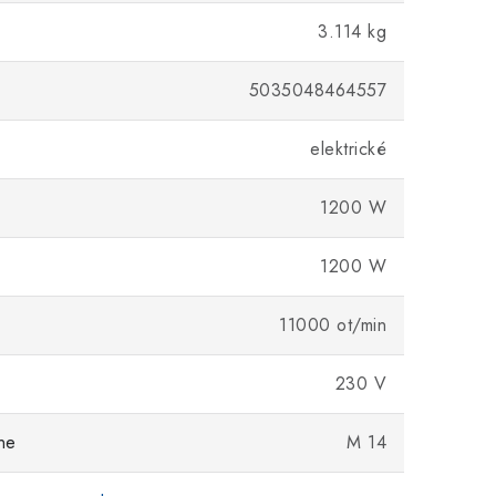
3.114 kg
5035048464557
elektrické
1200 W
1200 W
11000 ot/min
230 V
ene
M 14