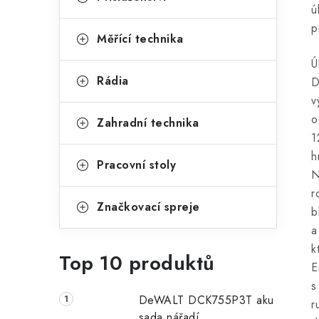
ú
p
Měřící technika
Ú
Rádia
D
v
o
Zahradní technika
1
h
Pracovní stoly
N
r
Značkovací spreje
b
a
k
Top 10 produktů
E
s
DeWALT DCK755P3T aku
r
sada nářadí