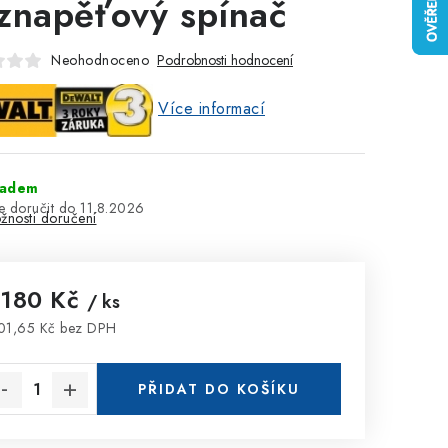
znapěťový spínač
Neohodnoceno
Podrobnosti hodnocení
Více informací
ladem
11.8.2026
žnosti doručení
 180 Kč
/ ks
01,65 Kč bez DPH
rná cena:
PŘIDAT DO KOŠÍKU