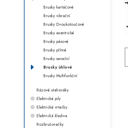
g
r
Brusky kartáčové
o
Brusky vibrační
a
r
Brusky Dvoukotoučové
n
i
Brusky exentrické
e
n
Brusky pásové
í
Brusky přímé
Brusky sanační
p
Brusky úhlové
a
Brusky Multifunkční
n
Rázové utahováky
e
Elektrické pily
l
Elektrické vrtačky
Elektrická kladiva
Rozbrušovačky