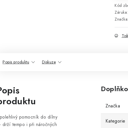
Kód zbo
Záruka
:
Značka
Tis
Popis produktu
Diskuze
Popis
Doplňko
produktu
Značka
polehlivý pomocník do dílny
Kategorie
 drží tempo i při náročných