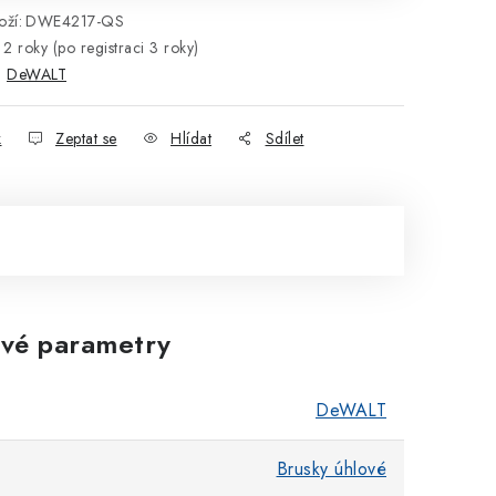
ží:
DWE4217-QS
2 roky (po registraci 3 roky)
:
DeWALT
k
Zeptat se
Hlídat
Sdílet
vé parametry
DeWALT
Brusky úhlové