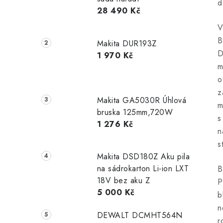
d
28 490 Kč
V
B
Makita DUR193Z
D
1 970 Kč
m
o
z
Makita GA5030R Úhlová
m
bruska 125mm,720W
s
1 276 Kč
n
s
Makita DSD180Z Aku pila
na sádrokarton Li-ion LXT
B
18V bez aku Z
P
5 000 Kč
b
n
DEWALT DCMHT564N
r