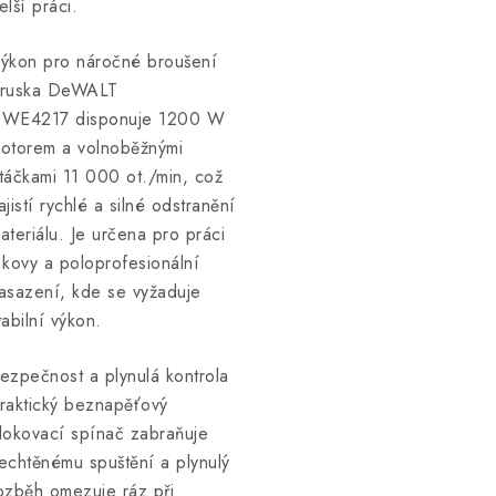
elší práci.
ýkon pro náročné broušení
ruska DeWALT
WE4217 disponuje 1200 W
otorem a volnoběžnými
táčkami 11 000 ot./min, což
ajistí rychlé a silné odstranění
ateriálu. Je určena pro práci
 kovy a poloprofesionální
asazení, kde se vyžaduje
tabilní výkon.
ezpečnost a plynulá kontrola
raktický beznapěťový
lokovací spínač zabraňuje
echtěnému spuštění a plynulý
ozběh omezuje ráz při