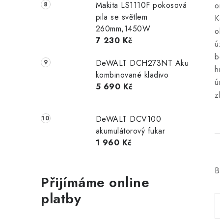
Makita LS1110F pokosová
o
pila se světlem
K
260mm,1450W
o
7 230 Kč
ú
b
DeWALT DCH273NT Aku
h
kombinované kladivo
ú
5 690 Kč
z
DeWALT DCV100
akumulátorový fukar
1 960 Kč
B
Přijímáme online
platby