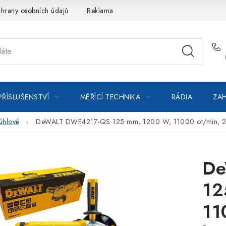
hrany osobních údajů
Reklamace
Kontakty
Moje objedná
PŘÍSLUŠENSTVÍ
MĚŘÍCÍ TECHNIKA
RÁDIA
ZAH
úhlové
DeWALT DWE4217-QS 125 mm, 1200 W, 11000 ot/min, 2,3
De
12
11