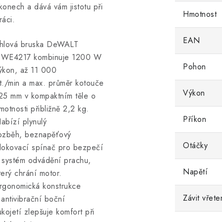
konech a dává vám jistotu při
Hmotnost
ráci.
EAN
hlová bruska DeWALT
WE4217 kombinuje 1200 W
Pohon
ýkon, až 11 000
t./min a max. průměr kotouče
Výkon
25 mm v kompaktním těle o
motnosti přibližně 2,2 kg.
Příkon
abízí plynulý
ozběh, beznapěťový
Otáčky
lokovací spínač pro bezpečí
 systém odvádění prachu,
Napětí
terý chrání motor.
rgonomická konstrukce
Závit vřet
 antivibrační boční
ukojetí zlepšuje komfort při