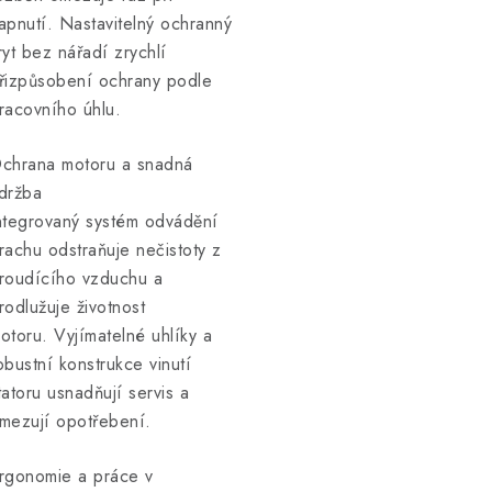
apnutí. Nastavitelný ochranný
ryt bez nářadí zrychlí
řizpůsobení ochrany podle
racovního úhlu.
chrana motoru a snadná
držba
ntegrovaný systém odvádění
rachu odstraňuje nečistoty z
roudícího vzduchu a
rodlužuje životnost
otoru. Vyjímatelné uhlíky a
obustní konstrukce vinutí
tatoru usnadňují servis a
mezují opotřebení.
rgonomie a práce v