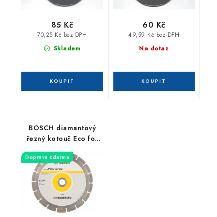
85 Kč
60 Kč
70,25 Kč bez DPH
49,59 Kč bez DPH
Skladem
Na dotaz
BOSCH diamantový
řezný kotouč Eco for
Universal 230x22mm
Doprava zdarma
2608615031