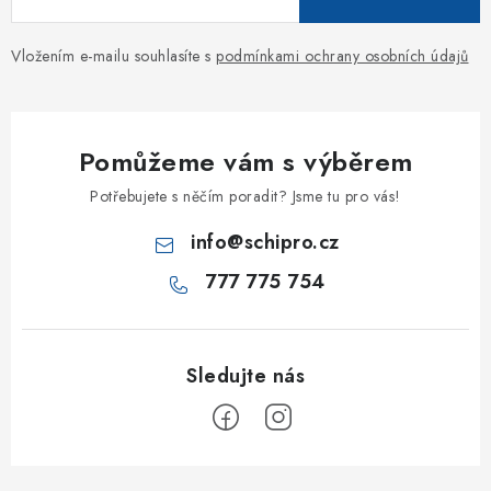
Vložením e-mailu souhlasíte s
podmínkami ochrany osobních údajů
Pomůžeme vám s výběrem
Potřebujete s něčím poradit? Jsme tu pro vás!
info
@
schipro.cz
777 775 754
Z