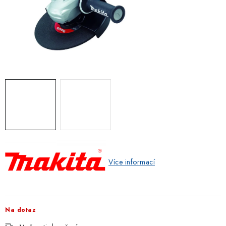
ZNAČKOVACÍ SPREJE
Jak nakupovat
Obchodní podmínky
Podmínky ochrany osobních údajů
Reklamace
Kontakty
Moje objednávka / odstoupení od smlouvy
Online platby Comgate
Více informací
Na dotaz