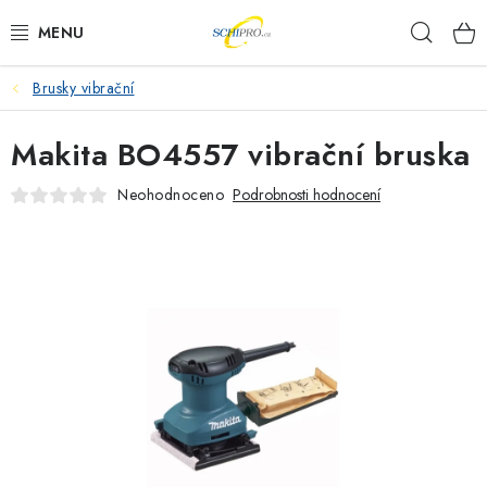
Přejít
Hleda
na
obsah
Brusky vibrační
AKU NÁŘADÍ
Makita BO4557 vibrační bruska
ELEKTRICKÉ NÁŘADÍ
Neohodnoceno
Podrobnosti hodnocení
PŘÍSLUŠENSTVÍ
MĚŘÍCÍ TECHNIKA
RÁDIA
ZAHRADNÍ TECHNIKA
PRACOVNÍ STOLY