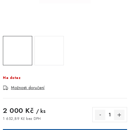
ZNAČKOVACÍ SPREJE
Jak nakupovat
Obchodní podmínky
Podmínky ochrany osobních údajů
Reklamace
Kontakty
Moje objednávka / odstoupení od smlouvy
Online platby Comgate
Na dotaz
Možnosti doručení
2 000 Kč
/ ks
1 652,89 Kč bez DPH
Měrná cena: