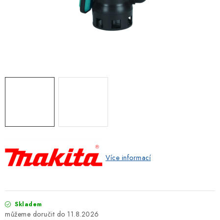
ZNAČKOVACÍ SPREJE
Jak nakupovat
Obchodní podmínky
Podmínky ochrany osobních údajů
Reklamace
Kontakty
Moje objednávka / odstoupení od smlouvy
Online platby Comgate
Více informací
Skladem
11.8.2026