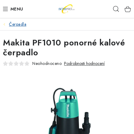
Přejít
Hleda
na
obsah
Čerpadla
AKU NÁŘADÍ
Makita PF1010 ponorné kalové
ELEKTRICKÉ NÁŘADÍ
čerpadlo
PŘÍSLUŠENSTVÍ
Neohodnoceno
Podrobnosti hodnocení
MĚŘÍCÍ TECHNIKA
RÁDIA
ZAHRADNÍ TECHNIKA
PRACOVNÍ STOLY