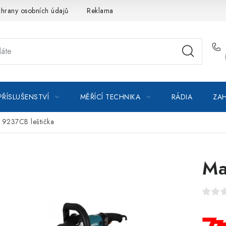
hrany osobních údajů
Reklamace
Kontakty
Moje objedná
PŘÍSLUŠENSTVÍ
MĚŘÍCÍ TECHNIKA
RÁDIA
ZAH
 9237CB leštička
Ma