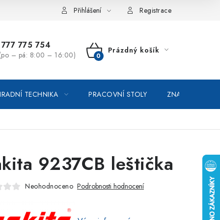
vka / odstoupení od smlouvy
Online platby Comgate
Přihlášení
Registrace
777 775 754
Prázdný košík
(po – pá: 8:00 – 16:00)
NÁKUPNÍ
KOŠÍK
RADNÍ TECHNIKA
PRACOVNÍ STOLY
ZNAČKOVACÍ SP
kita 9237CB leštička
Neohodnoceno
Podrobnosti hodnocení