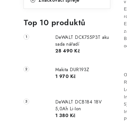
Značkovací spreje
v
E
r
Top 10 produktů
E
z
DeWALT DCK755P3T aku
B
sada nářadí
o
28 490 Kč
Makita DUR193Z
O
1 970 Kč
R
L
I
DeWALT DCB184 18V
5
5,0Ah Li-Ion
I
1 380 Kč
P