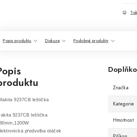
Tis
Popis produktu
Diskuze
Podobné produkty
Popis
Doplňko
produktu
Značka
akita 9237CB leštička
Kategorie
akita 9237CB leštička
Hmotnost
80mm,1200W
lektronická předvolba otáček
Příkon