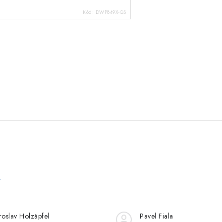
Kód:
DWP849X-QS
e
roslav Holzäpfel
Pavel Fiala