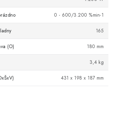
prázdno
0 - 600/3.200 %min-1
ladny
165
ava (O)
180 mm
3,4 kg
DxŠxV)
431 x 198 x 187 mm