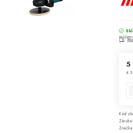
Sk
Mo
5
4 3
Mě
Kód zbo
Záruka
:
Značka