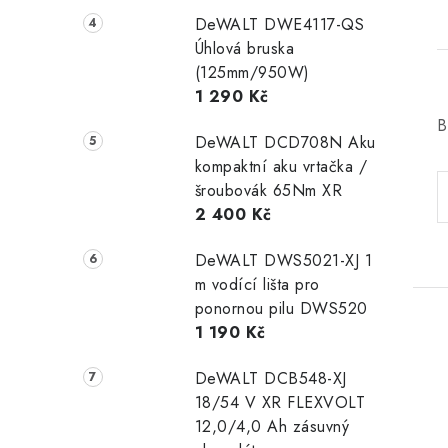
DeWALT DWE4117-QS
Úhlová bruska
(125mm/950W)
1 290 Kč
B
DeWALT DCD708N Aku
kompaktní aku vrtačka /
šroubovák 65Nm XR
2 400 Kč
DeWALT DWS5021-XJ 1
m vodící lišta pro
ponornou pilu DWS520
1 190 Kč
DeWALT DCB548-XJ
18/54 V XR FLEXVOLT
12,0/4,0 Ah zásuvný