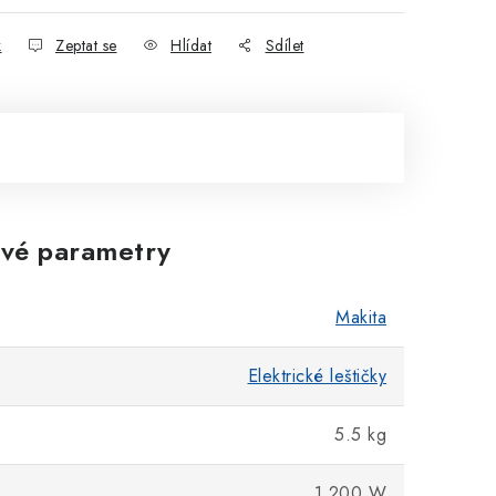
k
Zeptat se
Hlídat
Sdílet
vé parametry
Makita
Elektrické leštičky
5.5 kg
1.200 W