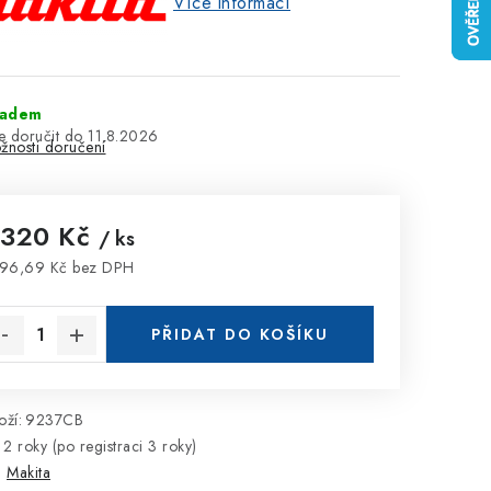
Více informací
ladem
11.8.2026
žnosti doručení
 320 Kč
/ ks
96,69 Kč bez DPH
rná cena:
PŘIDAT DO KOŠÍKU
ží:
9237CB
2 roky (po registraci 3 roky)
:
Makita