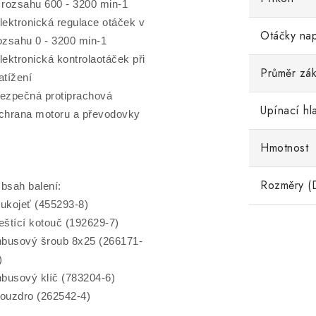
 rozsahu 600 - 3200 min-1
lektronická regulace otáček v
Otáčky na
ozsahu 0 - 3200 min-1
lektronická kontrolaotáček při
Průměr zák
atížení
ezpečná protiprachová
Upínací hl
chrana motoru a převodovky
Hmotnost
Rozměry (
bsah balení:
ukojeť (455293-8)
eštící kotouč (192629-7)
nbusový šroub 8x25 (266171-
)
nbusový klíč (783204-6)
ouzdro (262542-4)