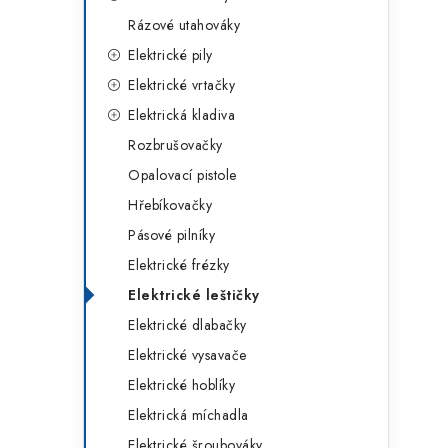
g
r
Rázové utahováky
o
Elektrické pily
a
r
Elektrické vrtačky
n
i
Elektrická kladiva
e
n
Rozbrušovačky
í
Opalovací pistole
Hřebíkovačky
p
Pásové pilníky
a
Elektrické frézky
n
Elektrické leštičky
e
Elektrické dlabačky
Elektrické vysavače
l
Elektrické hoblíky
Elektrická míchadla
Elektrické šroubováky