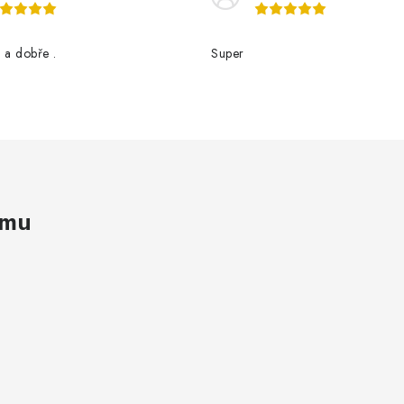
 a dobře .
Super
amu