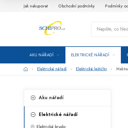
Přejít
Jak nakupovat
Obchodní podmínky
Podmínky oc
na
obsah
AKU NÁŘADÍ
ELEKTRICKÉ NÁŘADÍ
Domů
Elektrické nářadí
Elektrické leštičky
Makita
P
K
Přeskočit
Aku nářadí
kategorie
a
o
t
s
Elektrické nářadí
e
t
Elektrické brusky