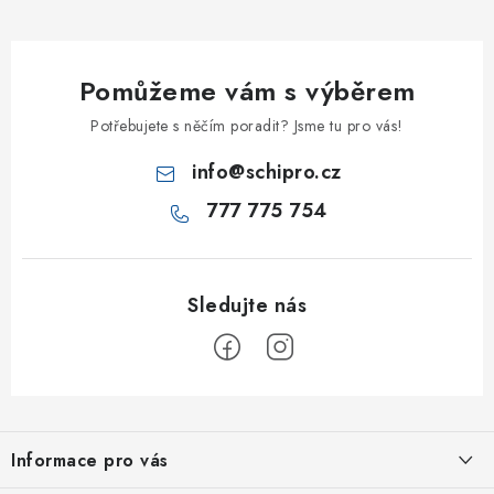
Pomůžeme vám s výběrem
Potřebujete s něčím poradit? Jsme tu pro vás!
info
@
schipro.cz
777 775 754
Z
á
Informace pro vás
p