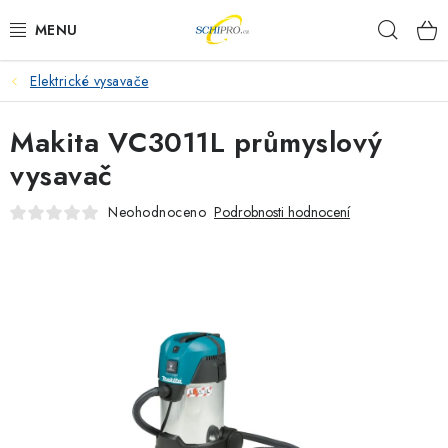
Přejít
Hleda
na
obsah
Elektrické vysavače
AKU NÁŘADÍ
Makita VC3011L průmyslový
ELEKTRICKÉ NÁŘADÍ
vysavač
PŘÍSLUŠENSTVÍ
Neohodnoceno
Podrobnosti hodnocení
MĚŘÍCÍ TECHNIKA
RÁDIA
ZAHRADNÍ TECHNIKA
PRACOVNÍ STOLY