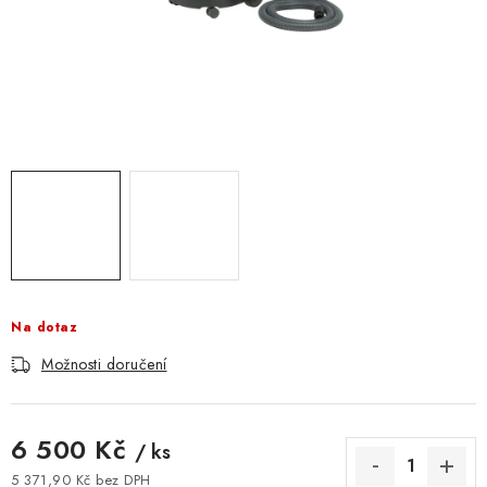
ZNAČKOVACÍ SPREJE
Jak nakupovat
Obchodní podmínky
Podmínky ochrany osobních údajů
Reklamace
Kontakty
Moje objednávka / odstoupení od smlouvy
Online platby Comgate
Na dotaz
Možnosti doručení
6 500 Kč
/ ks
5 371,90 Kč bez DPH